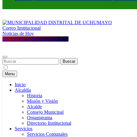
Correo Institucional
MUNICIPALIDAD DISTRITAL DE UCHUMAYO
Construyendo una nueva Historia
Noticias de Hoy
EN VIVO DESDE FACEBOOK
Buscar:
Menu
Inicio
Alcaldía
Historia
Misión y Visión
Alcalde
Consejo Municipal
Organigrama
Directorio Institucional
Servicios
Servicios Comunales