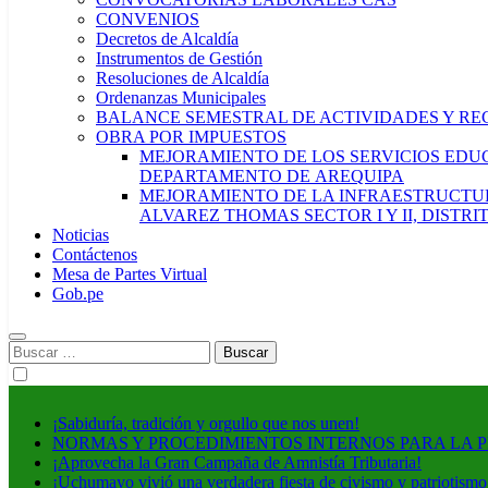
CONVENIOS
Decretos de Alcaldía
Instrumentos de Gestión
Resoluciones de Alcaldía
Ordenanzas Municipales
BALANCE SEMESTRAL DE ACTIVIDADES Y RE
OBRA POR IMPUESTOS
MEJORAMIENTO DE LOS SERVICIOS EDUCA
DEPARTAMENTO DE AREQUIPA
MEJORAMIENTO DE LA INFRAESTRUCTUR
ALVAREZ THOMAS SECTOR I Y II, DISTR
Noticias
Contáctenos
Mesa de Partes Virtual
Gob.pe
Buscar:
¡Sabiduría, tradición y orgullo que nos unen!
NORMAS Y PROCEDIMIENTOS INTERNOS PARA LA 
¡Aprovecha la Gran Campaña de Amnistía Tributaria!
¡Uchumayo vivió una verdadera fiesta de civismo y patriotismo