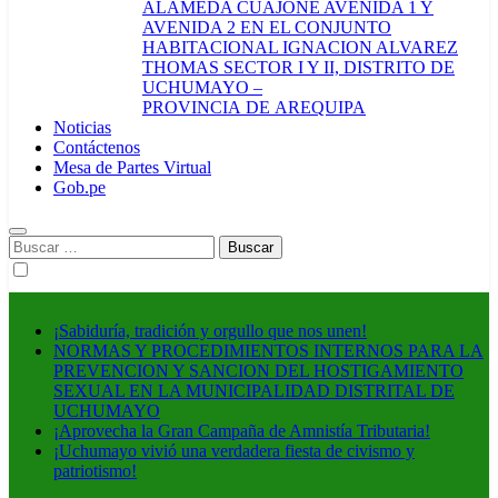
ALAMEDA CUAJONE AVENIDA 1 Y
AVENIDA 2 EN EL CONJUNTO
HABITACIONAL IGNACION ALVAREZ
THOMAS SECTOR I Y II, DISTRITO DE
UCHUMAYO –
PROVINCIA DE AREQUIPA
Noticias
Contáctenos
Mesa de Partes Virtual
Gob.pe
Buscar:
¡Sabiduría, tradición y orgullo que nos unen!
NORMAS Y PROCEDIMIENTOS INTERNOS PARA LA
PREVENCION Y SANCION DEL HOSTIGAMIENTO
SEXUAL EN LA MUNICIPALIDAD DISTRITAL DE
UCHUMAYO
¡Aprovecha la Gran Campaña de Amnistía Tributaria!
¡Uchumayo vivió una verdadera fiesta de civismo y
patriotismo!