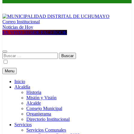
Correo Institucional
MUNICIPALIDAD DISTRITAL DE UCHUMAYO
Construyendo una nueva Historia
Noticias de Hoy
EN VIVO DESDE FACEBOOK
Buscar:
Menu
Inicio
Alcaldía
Historia
Misión y Visión
Alcalde
Consejo Municipal
Organigrama
Directorio Institucional
Servicios
Servicios Comunales