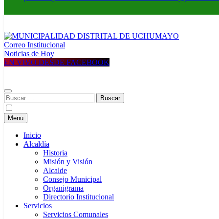
Correo Institucional
MUNICIPALIDAD DISTRITAL DE UCHUMAYO
Construyendo una nueva Historia
Noticias de Hoy
EN VIVO DESDE FACEBOOK
Buscar:
Menu
Inicio
Alcaldía
Historia
Misión y Visión
Alcalde
Consejo Municipal
Organigrama
Directorio Institucional
Servicios
Servicios Comunales