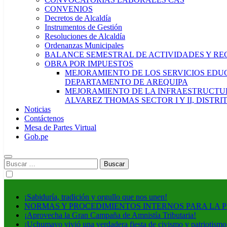
CONVENIOS
Decretos de Alcaldía
Instrumentos de Gestión
Resoluciones de Alcaldía
Ordenanzas Municipales
BALANCE SEMESTRAL DE ACTIVIDADES Y RE
OBRA POR IMPUESTOS
MEJORAMIENTO DE LOS SERVICIOS EDUCA
DEPARTAMENTO DE AREQUIPA
MEJORAMIENTO DE LA INFRAESTRUCTUR
ALVAREZ THOMAS SECTOR I Y II, DISTR
Noticias
Contáctenos
Mesa de Partes Virtual
Gob.pe
Buscar:
¡Sabiduría, tradición y orgullo que nos unen!
NORMAS Y PROCEDIMIENTOS INTERNOS PARA LA 
¡Aprovecha la Gran Campaña de Amnistía Tributaria!
¡Uchumayo vivió una verdadera fiesta de civismo y patriotismo