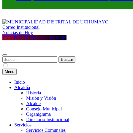
Correo Institucional
MUNICIPALIDAD DISTRITAL DE UCHUMAYO
Construyendo una nueva Historia
Noticias de Hoy
EN VIVO DESDE FACEBOOK
Buscar:
Menu
Inicio
Alcaldía
Historia
Misión y Visión
Alcalde
Consejo Municipal
Organigrama
Directorio Institucional
Servicios
Servicios Comunales