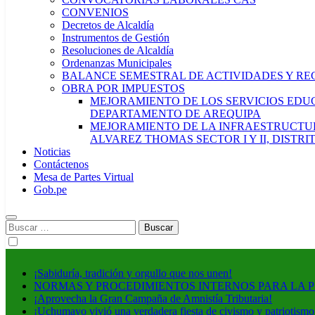
CONVENIOS
Decretos de Alcaldía
Instrumentos de Gestión
Resoluciones de Alcaldía
Ordenanzas Municipales
BALANCE SEMESTRAL DE ACTIVIDADES Y RE
OBRA POR IMPUESTOS
MEJORAMIENTO DE LOS SERVICIOS EDUCA
DEPARTAMENTO DE AREQUIPA
MEJORAMIENTO DE LA INFRAESTRUCTUR
ALVAREZ THOMAS SECTOR I Y II, DISTR
Noticias
Contáctenos
Mesa de Partes Virtual
Gob.pe
Buscar:
¡Sabiduría, tradición y orgullo que nos unen!
NORMAS Y PROCEDIMIENTOS INTERNOS PARA LA 
¡Aprovecha la Gran Campaña de Amnistía Tributaria!
¡Uchumayo vivió una verdadera fiesta de civismo y patriotismo