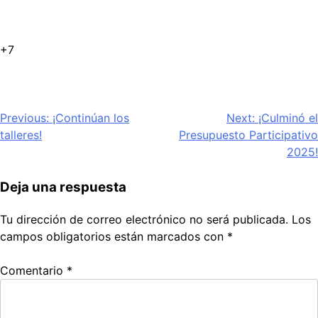
+7
Navegación
Previous:
¡Continúan los
Next:
¡Culminó el
talleres!
Presupuesto Participativo
de
2025!
entradas
Deja una respuesta
Tu dirección de correo electrónico no será publicada.
Los
campos obligatorios están marcados con
*
Comentario
*