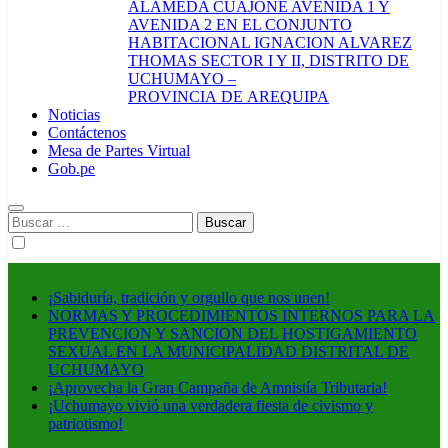
ALAMEDA CUAJONE AVENIDA 1 Y
AVENIDA 2 EN EL CONJUNTO
HABITACIONAL IGNACION ALVAREZ
THOMAS SECTOR I Y II, DISTRITO DE
UCHUMAYO –
PROVINCIA DE AREQUIPA
Noticias
Contáctenos
Mesa de Partes Virtual
Gob.pe
Buscar:
¡Sabiduría, tradición y orgullo que nos unen!
NORMAS Y PROCEDIMIENTOS INTERNOS PARA LA
PREVENCION Y SANCION DEL HOSTIGAMIENTO
SEXUAL EN LA MUNICIPALIDAD DISTRITAL DE
UCHUMAYO
¡Aprovecha la Gran Campaña de Amnistía Tributaria!
¡Uchumayo vivió una verdadera fiesta de civismo y
patriotismo!