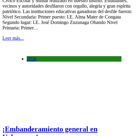
Cívico Escolar y Militar realizado en nuestro distrito. Estudiantes,
vecinos y autoridades desfilaron con orgullo, alegría y gran espíritu
patriótico. Las instituciones educativas ganadoras del desfile fueron:
Nivel Secundaria: Primer puesto: I.E. Alma Mater de Congata
Segundo lugar: I.E. José Domingo Zuzunaga Obando Nivel
Primaria: Primer…
Leer más...
2026
¡Embanderamiento general en