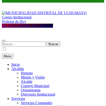
Correo Institucional
MUNICIPALIDAD DISTRITAL DE UCHUMAYO
Construyendo una nueva Historia
Noticias de Hoy
EN VIVO DESDE FACEBOOK
Buscar:
Menu
Inicio
Alcaldía
Historia
Misión y Visión
Alcalde
Consejo Municipal
Organigrama
Directorio Institucional
Servicios
Servicios Comunales