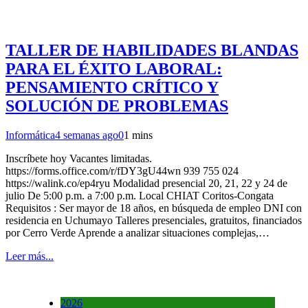
TALLER DE HABILIDADES BLANDAS
PARA EL ÉXITO LABORAL:
PENSAMIENTO CRÍTICO Y
SOLUCIÓN DE PROBLEMAS
Informática
4 semanas ago
0
1 mins
Inscríbete hoy Vacantes limitadas.
https://forms.office.com/r/fDY3gU44wn 939 755 024
https://walink.co/ep4ryu Modalidad presencial 20, 21, 22 y 24 de
julio De 5:00 p.m. a 7:00 p.m. Local CHIAT Coritos-Congata
Requisitos : Ser mayor de 18 años, en búsqueda de empleo DNI con
residencia en Uchumayo Talleres presenciales, gratuitos, financiados
por Cerro Verde Aprende a analizar situaciones complejas,…
Leer más...
2026