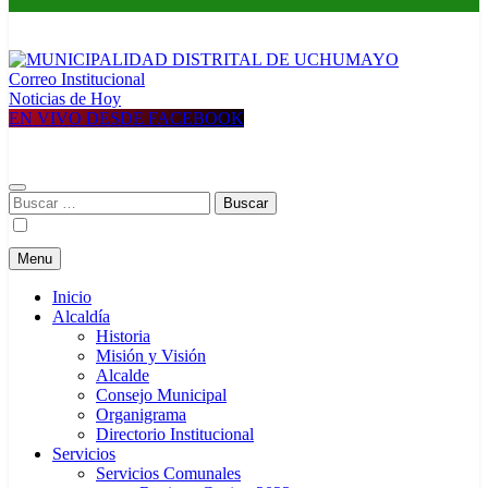
Correo Institucional
MUNICIPALIDAD DISTRITAL DE UCHUMAYO
Construyendo una nueva Historia
Noticias de Hoy
EN VIVO DESDE FACEBOOK
Buscar:
Menu
Inicio
Alcaldía
Historia
Misión y Visión
Alcalde
Consejo Municipal
Organigrama
Directorio Institucional
Servicios
Servicios Comunales