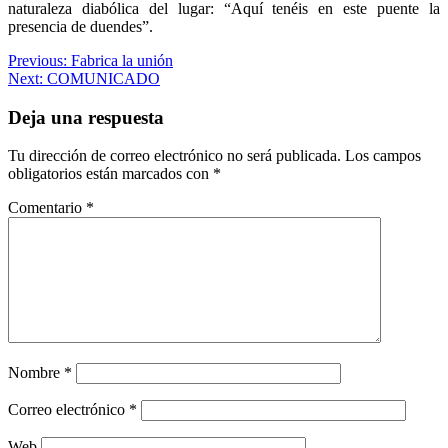
naturaleza diabólica del lugar: “Aquí tenéis en este puente la
presencia de duendes”.
Navegación
Previous:
Fabrica la unión
Next:
COMUNICADO
de
entradas
Deja una respuesta
Tu dirección de correo electrónico no será publicada.
Los campos
obligatorios están marcados con
*
Comentario
*
Nombre
*
Correo electrónico
*
Web