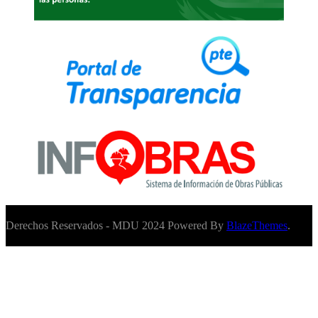
Derechos Reservados - MDU 2024 Powered By
BlazeThemes
.