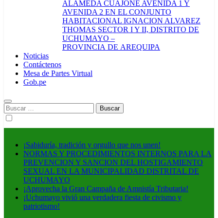
ALAMEDA CUAJONE AVENIDA 1 Y
AVENIDA 2 EN EL CONJUNTO
HABITACIONAL IGNACION ALVAREZ
THOMAS SECTOR I Y II, DISTRITO DE
UCHUMAYO –
PROVINCIA DE AREQUIPA
Noticias
Contáctenos
Mesa de Partes Virtual
Gob.pe
Buscar:
¡Sabiduría, tradición y orgullo que nos unen!
NORMAS Y PROCEDIMIENTOS INTERNOS PARA LA
PREVENCION Y SANCION DEL HOSTIGAMIENTO
SEXUAL EN LA MUNICIPALIDAD DISTRITAL DE
UCHUMAYO
¡Aprovecha la Gran Campaña de Amnistía Tributaria!
¡Uchumayo vivió una verdadera fiesta de civismo y
patriotismo!