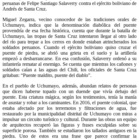
peruanas de Felipe Santiago Salaverry contra el ejército boliviano de
Andrés de Santa Cruz.
Miguel Zegarra, vecino conocedor de las tradiciones orales de
Uchumayo, indica que la denominación diabólica del puente
provendría de esa fecha histórica, cuenta que durante la batalla de
Uchumayo, las tropas de Santa Cruz intentaron llegar al otro lado
del río para trepar a los cerros en donde estaban atrincherados los
soldados peruanos. Cuando el ejército boliviano quiso cruzar el
puente de piedra, se abrió una grieta en el suelo y la artillería
empezó a desbarrancarse. En esa confusión, Salaverry ordenó a su
infantería rematar al enemigo. Se cuenta que mientras los cañones y
soldados caían a las aguas del Chili, los oficiales de Santa Cruz
gritaban: “Puente maldito, puente del diablo”.
En el pueblo de Uchumayo, además, abundan relatos de personas
que dicen haberse topado con un duende que vivía debajo del
puente. Esta criatura mágica, según los testimonios, tenía la manía
de asustar y robar a los caminantes. En 2016, el puente colonial, que
estaba afectado por los terremotos y filtraciones de agua, fue
restaurado por la municipalidad distrital de Uchumayo con miras a
impulsar un circuito turístico y cultural. Durante las obras un equipo
de arquitectos recuperó las figuras y frases esculpidas sobre su
superficie porosa. También se estudiaron los tallados antiguos en la
piedra. Uno de estos era una frase que parece confirmar la