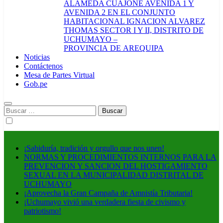
ALAMEDA CUAJONE AVENIDA 1 Y
AVENIDA 2 EN EL CONJUNTO
HABITACIONAL IGNACION ALVAREZ
THOMAS SECTOR I Y II, DISTRITO DE
UCHUMAYO –
PROVINCIA DE AREQUIPA
Noticias
Contáctenos
Mesa de Partes Virtual
Gob.pe
Buscar:
¡Sabiduría, tradición y orgullo que nos unen!
NORMAS Y PROCEDIMIENTOS INTERNOS PARA LA
PREVENCION Y SANCION DEL HOSTIGAMIENTO
SEXUAL EN LA MUNICIPALIDAD DISTRITAL DE
UCHUMAYO
¡Aprovecha la Gran Campaña de Amnistía Tributaria!
¡Uchumayo vivió una verdadera fiesta de civismo y
patriotismo!