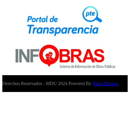
Derechos Reservados - MDU 2024 Powered By
BlazeThemes
.