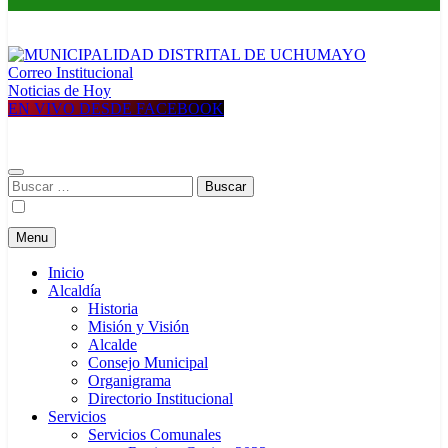
Correo Institucional
MUNICIPALIDAD DISTRITAL DE UCHUMAYO
Construyendo una nueva Historia
Noticias de Hoy
EN VIVO DESDE FACEBOOK
Buscar:
Menu
Inicio
Alcaldía
Historia
Misión y Visión
Alcalde
Consejo Municipal
Organigrama
Directorio Institucional
Servicios
Servicios Comunales