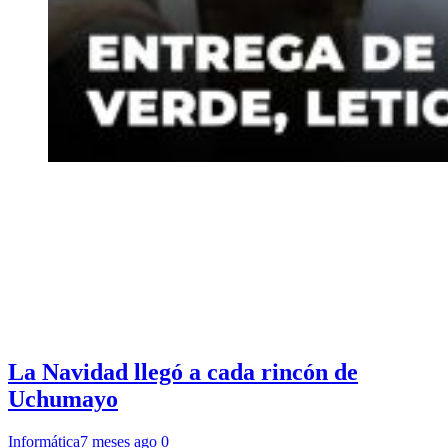
La Navidad llegó a cada rincón de
Uchumayo
Informática
7 meses ago
0