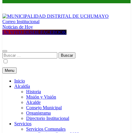
Correo Institucional
MUNICIPALIDAD DISTRITAL DE UCHUMAYO
Construyendo una nueva Historia
Noticias de Hoy
EN VIVO DESDE FACEBOOK
Buscar:
Menu
Inicio
Alcaldía
Historia
Misión y Visión
Alcalde
Consejo Municipal
Organigrama
Directorio Institucional
Servicios
Servicios Comunales