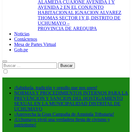
ALAMEDA CUAJONE AVENIDA 1 Y
AVENIDA 2 EN EL CONJUNTO
HABITACIONAL IGNACION ALVAREZ
THOMAS SECTOR I Y II, DISTRITO DE
UCHUMAYO –
PROVINCIA DE AREQUIPA
Noticias
Contáctenos
Mesa de Partes Virtual
Gob.pe
Buscar:
¡Sabiduría, tradición y orgullo que nos unen!
NORMAS Y PROCEDIMIENTOS INTERNOS PARA LA
PREVENCION Y SANCION DEL HOSTIGAMIENTO
SEXUAL EN LA MUNICIPALIDAD DISTRITAL DE
UCHUMAYO
¡Aprovecha la Gran Campaña de Amnistía Tributaria!
¡Uchumayo vivió una verdadera fiesta de civismo y
patriotismo!