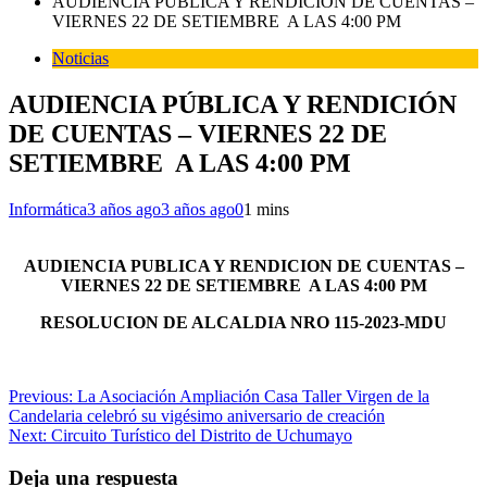
AUDIENCIA PÚBLICA Y RENDICIÓN DE CUENTAS –
VIERNES 22 DE SETIEMBRE A LAS 4:00 PM
Noticias
AUDIENCIA PÚBLICA Y RENDICIÓN
DE CUENTAS – VIERNES 22 DE
SETIEMBRE A LAS 4:00 PM
Informática
3 años ago
3 años ago
0
1 mins
AUDIENCIA PUBLICA Y RENDICION DE CUENTAS –
VIERNES 22 DE SETIEMBRE A LAS 4:00 PM
RESOLUCION DE ALCALDIA NRO 115-2023-MDU
Navegación
Previous:
La Asociación Ampliación Casa Taller Virgen de la
Candelaria celebró su vigésimo aniversario de creación
de
Next:
Circuito Turístico del Distrito de Uchumayo
entradas
Deja una respuesta