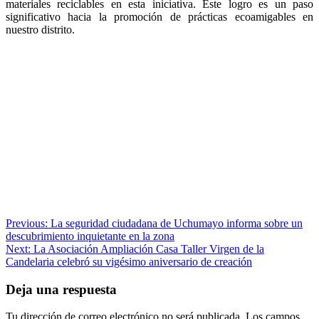
materiales reciclables en esta iniciativa. Este logro es un paso
significativo hacia la promoción de prácticas ecoamigables en
nuestro distrito.
Navegación
Previous:
La seguridad ciudadana de Uchumayo informa sobre un
descubrimiento inquietante en la zona
de
Next:
La Asociación Ampliación Casa Taller Virgen de la
entradas
Candelaria celebró su vigésimo aniversario de creación
Deja una respuesta
Tu dirección de correo electrónico no será publicada.
Los campos