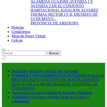
ALAMEDA CUAJONE AVENIDA 1 Y
AVENIDA 2 EN EL CONJUNTO
HABITACIONAL IGNACION ALVAREZ
THOMAS SECTOR I Y II, DISTRITO DE
UCHUMAYO –
PROVINCIA DE AREQUIPA
Noticias
Contáctenos
Mesa de Partes Virtual
Gob.pe
Buscar:
¡Sabiduría, tradición y orgullo que nos unen!
NORMAS Y PROCEDIMIENTOS INTERNOS PARA LA
PREVENCION Y SANCION DEL HOSTIGAMIENTO
SEXUAL EN LA MUNICIPALIDAD DISTRITAL DE
UCHUMAYO
¡Aprovecha la Gran Campaña de Amnistía Tributaria!
¡Uchumayo vivió una verdadera fiesta de civismo y
patriotismo!