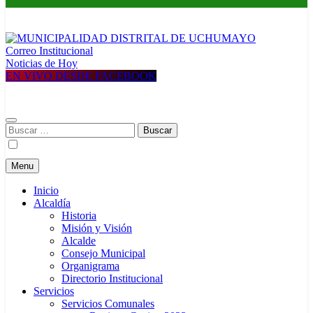
Correo Institucional
MUNICIPALIDAD DISTRITAL DE UCHUMAYO
Construyendo una nueva Historia
Noticias de Hoy
EN VIVO DESDE FACEBOOK
Buscar:
Menu
Inicio
Alcaldía
Historia
Misión y Visión
Alcalde
Consejo Municipal
Organigrama
Directorio Institucional
Servicios
Servicios Comunales