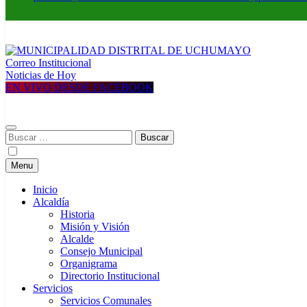
Correo Institucional
MUNICIPALIDAD DISTRITAL DE UCHUMAYO
Construyendo una nueva Historia
Noticias de Hoy
EN VIVO DESDE FACEBOOK
Buscar:
Menu
Inicio
Alcaldía
Historia
Misión y Visión
Alcalde
Consejo Municipal
Organigrama
Directorio Institucional
Servicios
Servicios Comunales