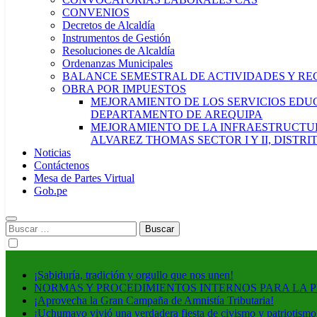
CONVENIOS
Decretos de Alcaldía
Instrumentos de Gestión
Resoluciones de Alcaldía
Ordenanzas Municipales
BALANCE SEMESTRAL DE ACTIVIDADES Y RE
OBRA POR IMPUESTOS
MEJORAMIENTO DE LOS SERVICIOS EDUCA
DEPARTAMENTO DE AREQUIPA
MEJORAMIENTO DE LA INFRAESTRUCTUR
ALVAREZ THOMAS SECTOR I Y II, DISTR
Noticias
Contáctenos
Mesa de Partes Virtual
Gob.pe
Buscar:
¡Sabiduría, tradición y orgullo que nos unen!
NORMAS Y PROCEDIMIENTOS INTERNOS PARA LA 
¡Aprovecha la Gran Campaña de Amnistía Tributaria!
¡Uchumayo vivió una verdadera fiesta de civismo y patriotismo