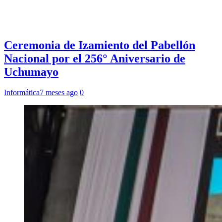
Ceremonia de Izamiento del Pabellón
Nacional por el 256° Aniversario de
Uchumayo
Informática
7 meses ago
0