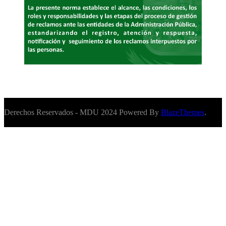
Derechos Reservados - MDU 2024 Powered By
BlazeThemes
.