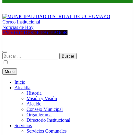
Correo Institucional
MUNICIPALIDAD DISTRITAL DE UCHUMAYO
Construyendo una nueva Historia
Noticias de Hoy
EN VIVO DESDE FACEBOOK
Buscar:
Menu
Inicio
Alcaldía
Historia
Misión y Visión
Alcalde
Consejo Municipal
Organigrama
Directorio Institucional
Servicios
Servicios Comunales