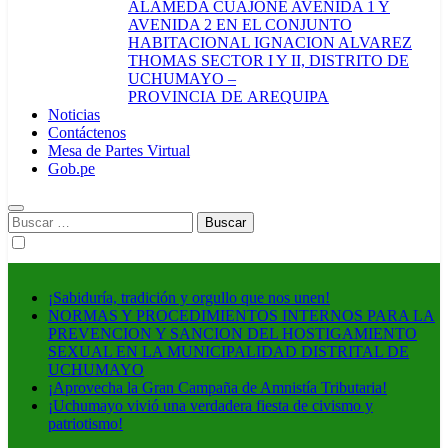
ALAMEDA CUAJONE AVENIDA 1 Y
AVENIDA 2 EN EL CONJUNTO
HABITACIONAL IGNACION ALVAREZ
THOMAS SECTOR I Y II, DISTRITO DE
UCHUMAYO –
PROVINCIA DE AREQUIPA
Noticias
Contáctenos
Mesa de Partes Virtual
Gob.pe
Buscar:
¡Sabiduría, tradición y orgullo que nos unen!
NORMAS Y PROCEDIMIENTOS INTERNOS PARA LA
PREVENCION Y SANCION DEL HOSTIGAMIENTO
SEXUAL EN LA MUNICIPALIDAD DISTRITAL DE
UCHUMAYO
¡Aprovecha la Gran Campaña de Amnistía Tributaria!
¡Uchumayo vivió una verdadera fiesta de civismo y
patriotismo!