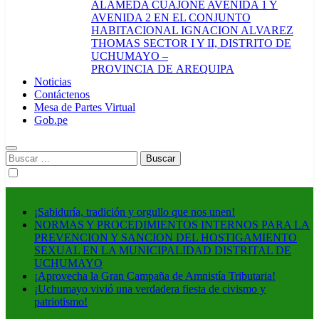
ALAMEDA CUAJONE AVENIDA 1 Y
AVENIDA 2 EN EL CONJUNTO
HABITACIONAL IGNACION ALVAREZ
THOMAS SECTOR I Y II, DISTRITO DE
UCHUMAYO –
PROVINCIA DE AREQUIPA
Noticias
Contáctenos
Mesa de Partes Virtual
Gob.pe
Buscar:
¡Sabiduría, tradición y orgullo que nos unen!
NORMAS Y PROCEDIMIENTOS INTERNOS PARA LA
PREVENCION Y SANCION DEL HOSTIGAMIENTO
SEXUAL EN LA MUNICIPALIDAD DISTRITAL DE
UCHUMAYO
¡Aprovecha la Gran Campaña de Amnistía Tributaria!
¡Uchumayo vivió una verdadera fiesta de civismo y
patriotismo!