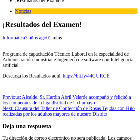
¡Resultados del Examen!
Noticias
¡Resultados del Examen!
Informática
3 años ago
0
1 mins
Programa de capacitación Técnico Laboral en la especialidad de
Administración Industrial e Ingeniería de software con Inteligencia
artificial
Descarga los Resultados aquí
https://bit.ly/44GURCE
Navegación
Previous:
Alcalde, Sr. Hardin Abril Velarde acompañó y felicitó a
los campeones de la liga distrital de Uchumayo
de
Next:
Clausura del Taller de Confección de Rosas Tejidas con Hilo
entradas
realizadas por los adultos mayores de nuestro Distrito
Deja una respuesta
Tu dirección de correo electrónico no será publicada.
Los campos