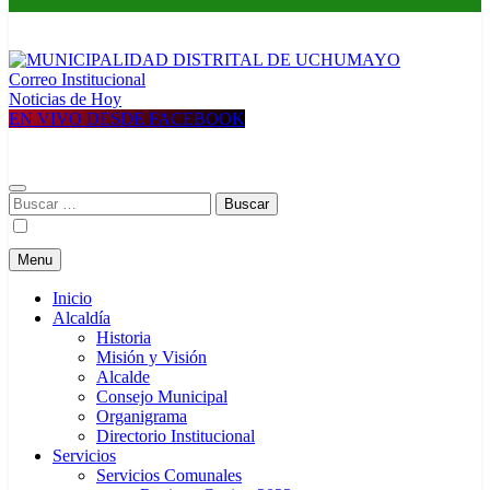
Correo Institucional
MUNICIPALIDAD DISTRITAL DE UCHUMAYO
Construyendo una nueva Historia
Noticias de Hoy
EN VIVO DESDE FACEBOOK
Buscar:
Menu
Inicio
Alcaldía
Historia
Misión y Visión
Alcalde
Consejo Municipal
Organigrama
Directorio Institucional
Servicios
Servicios Comunales