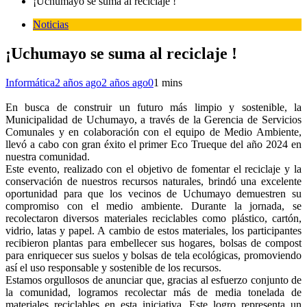
¡Uchumayo se suma al reciclaje !
Noticias
¡Uchumayo se suma al reciclaje !
Informática
2 años ago
2 años ago
0
1 mins
En busca de construir un futuro más limpio y sostenible, la
Municipalidad de Uchumayo, a través de la Gerencia de Servicios
Comunales y en colaboración con el equipo de Medio Ambiente,
llevó a cabo con gran éxito el primer Eco Trueque del año 2024 en
nuestra comunidad.
Este evento, realizado con el objetivo de fomentar el reciclaje y la
conservación de nuestros recursos naturales, brindó una excelente
oportunidad para que los vecinos de Uchumayo demuestren su
compromiso con el medio ambiente. Durante la jornada, se
recolectaron diversos materiales reciclables como plástico, cartón,
vidrio, latas y papel. A cambio de estos materiales, los participantes
recibieron plantas para embellecer sus hogares, bolsas de compost
para enriquecer sus suelos y bolsas de tela ecológicas, promoviendo
así el uso responsable y sostenible de los recursos.
Estamos orgullosos de anunciar que, gracias al esfuerzo conjunto de
la comunidad, logramos recolectar más de media tonelada de
materiales reciclables en esta iniciativa. Este logro representa un