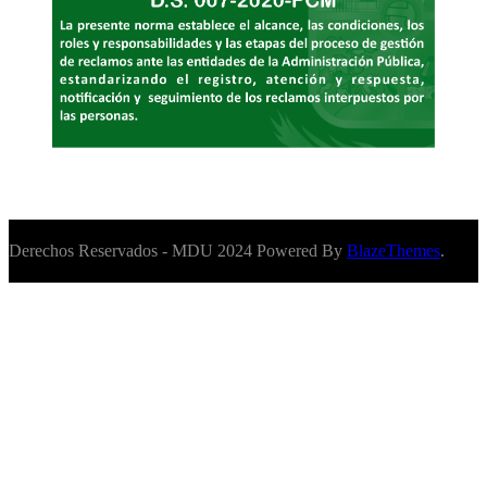
Derechos Reservados - MDU 2024 Powered By
BlazeThemes
.