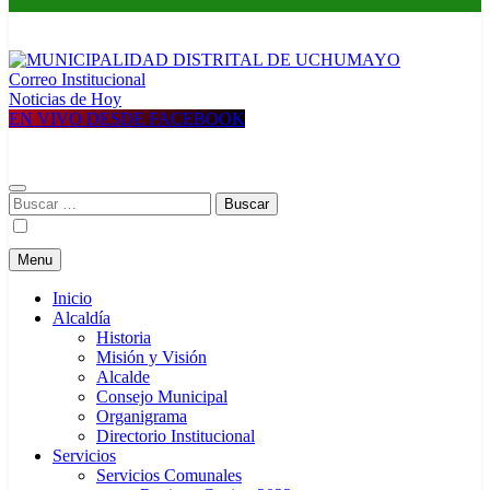
Correo Institucional
MUNICIPALIDAD DISTRITAL DE UCHUMAYO
Construyendo una nueva Historia
Noticias de Hoy
EN VIVO DESDE FACEBOOK
Buscar:
Menu
Inicio
Alcaldía
Historia
Misión y Visión
Alcalde
Consejo Municipal
Organigrama
Directorio Institucional
Servicios
Servicios Comunales