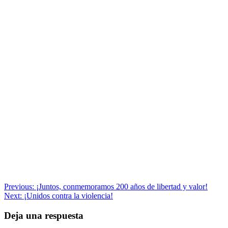
Navegación
Previous:
¡Juntos, conmemoramos 200 años de libertad y valor!
Next:
¡Unidos contra la violencia!
de
entradas
Deja una respuesta