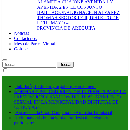
ALAMEDA CUAJONE AVENIDA 1 Y
AVENIDA 2 EN EL CONJUNTO
HABITACIONAL IGNACION ALVAREZ
THOMAS SECTOR I Y II, DISTRITO DE
UCHUMAYO –
PROVINCIA DE AREQUIPA
Noticias
Contáctenos
Mesa de Partes Virtual
Gob.pe
Buscar:
¡Sabiduría, tradición y orgullo que nos unen!
NORMAS Y PROCEDIMIENTOS INTERNOS PARA LA
PREVENCION Y SANCION DEL HOSTIGAMIENTO
SEXUAL EN LA MUNICIPALIDAD DISTRITAL DE
UCHUMAYO
¡Aprovecha la Gran Campaña de Amnistía Tributaria!
¡Uchumayo vivió una verdadera fiesta de civismo y
patriotismo!