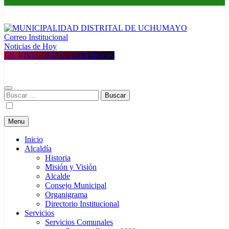
Correo Institucional
MUNICIPALIDAD DISTRITAL DE UCHUMAYO
Construyendo una nueva Historia
Noticias de Hoy
EN VIVO DESDE FACEBOOK
Buscar:
Menu
Inicio
Alcaldía
Historia
Misión y Visión
Alcalde
Consejo Municipal
Organigrama
Directorio Institucional
Servicios
Servicios Comunales