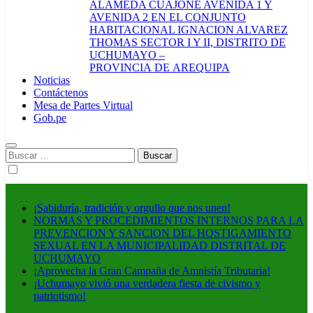
ALAMEDA CUAJONE AVENIDA 1 Y
AVENIDA 2 EN EL CONJUNTO
HABITACIONAL IGNACION ALVAREZ
THOMAS SECTOR I Y II, DISTRITO DE
UCHUMAYO –
PROVINCIA DE AREQUIPA
Noticias
Contáctenos
Mesa de Partes Virtual
Gob.pe
Buscar:
¡Sabiduría, tradición y orgullo que nos unen!
NORMAS Y PROCEDIMIENTOS INTERNOS PARA LA
PREVENCION Y SANCION DEL HOSTIGAMIENTO
SEXUAL EN LA MUNICIPALIDAD DISTRITAL DE
UCHUMAYO
¡Aprovecha la Gran Campaña de Amnistía Tributaria!
¡Uchumayo vivió una verdadera fiesta de civismo y
patriotismo!