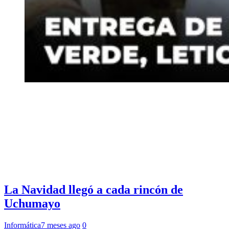
La Navidad llegó a cada rincón de
Uchumayo
Informática
7 meses ago
0