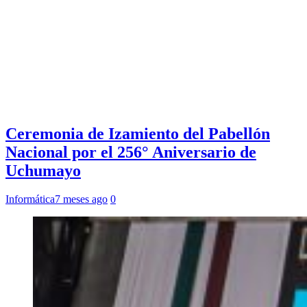
Ceremonia de Izamiento del Pabellón
Nacional por el 256° Aniversario de
Uchumayo
Informática
7 meses ago
0