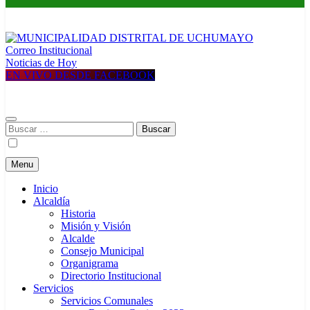
Correo Institucional
MUNICIPALIDAD DISTRITAL DE UCHUMAYO
Construyendo una nueva Historia
Noticias de Hoy
EN VIVO DESDE FACEBOOK
Buscar:
Menu
Inicio
Alcaldía
Historia
Misión y Visión
Alcalde
Consejo Municipal
Organigrama
Directorio Institucional
Servicios
Servicios Comunales