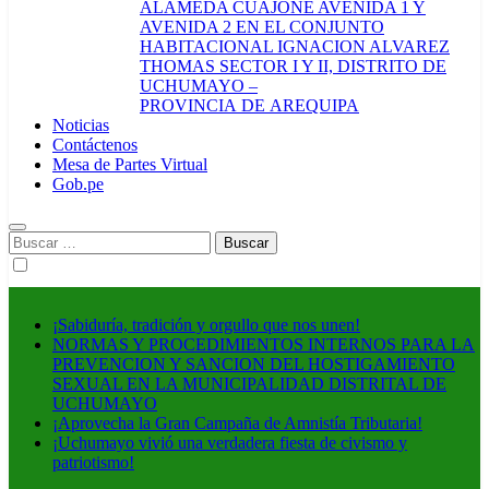
ALAMEDA CUAJONE AVENIDA 1 Y
AVENIDA 2 EN EL CONJUNTO
HABITACIONAL IGNACION ALVAREZ
THOMAS SECTOR I Y II, DISTRITO DE
UCHUMAYO –
PROVINCIA DE AREQUIPA
Noticias
Contáctenos
Mesa de Partes Virtual
Gob.pe
Buscar:
¡Sabiduría, tradición y orgullo que nos unen!
NORMAS Y PROCEDIMIENTOS INTERNOS PARA LA
PREVENCION Y SANCION DEL HOSTIGAMIENTO
SEXUAL EN LA MUNICIPALIDAD DISTRITAL DE
UCHUMAYO
¡Aprovecha la Gran Campaña de Amnistía Tributaria!
¡Uchumayo vivió una verdadera fiesta de civismo y
patriotismo!