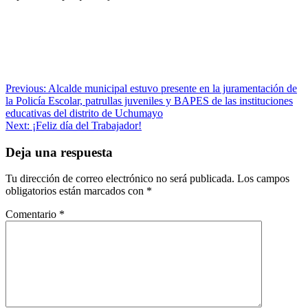
Navegación
Previous:
Alcalde municipal estuvo presente en la juramentación de
la Policía Escolar, patrullas juveniles y BAPES de las instituciones
de
educativas del distrito de Uchumayo
entradas
Next:
¡Feliz día del Trabajador!
Deja una respuesta
Tu dirección de correo electrónico no será publicada.
Los campos
obligatorios están marcados con
*
Comentario
*