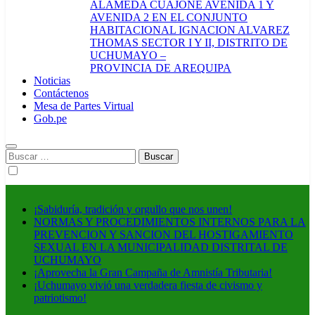
ALAMEDA CUAJONE AVENIDA 1 Y
AVENIDA 2 EN EL CONJUNTO
HABITACIONAL IGNACION ALVAREZ
THOMAS SECTOR I Y II, DISTRITO DE
UCHUMAYO –
PROVINCIA DE AREQUIPA
Noticias
Contáctenos
Mesa de Partes Virtual
Gob.pe
Buscar:
¡Sabiduría, tradición y orgullo que nos unen!
NORMAS Y PROCEDIMIENTOS INTERNOS PARA LA
PREVENCION Y SANCION DEL HOSTIGAMIENTO
SEXUAL EN LA MUNICIPALIDAD DISTRITAL DE
UCHUMAYO
¡Aprovecha la Gran Campaña de Amnistía Tributaria!
¡Uchumayo vivió una verdadera fiesta de civismo y
patriotismo!