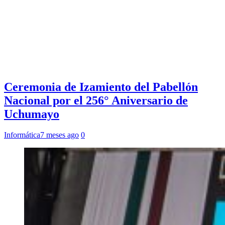
Ceremonia de Izamiento del Pabellón
Nacional por el 256° Aniversario de
Uchumayo
Informática
7 meses ago
0