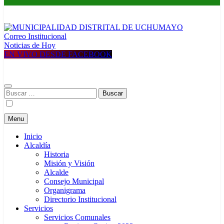
Correo Institucional
MUNICIPALIDAD DISTRITAL DE UCHUMAYO
Construyendo una nueva Historia
Noticias de Hoy
EN VIVO DESDE FACEBOOK
Buscar:
Menu
Inicio
Alcaldía
Historia
Misión y Visión
Alcalde
Consejo Municipal
Organigrama
Directorio Institucional
Servicios
Servicios Comunales