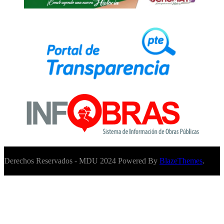
Derechos Reservados - MDU 2024 Powered By
BlazeThemes
.