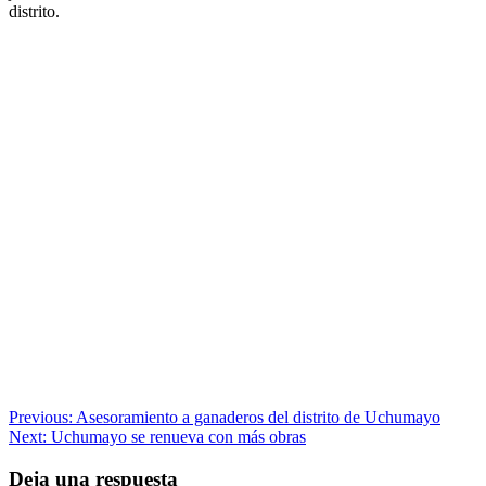
distrito.
Navegación
Previous:
Asesoramiento a ganaderos del distrito de Uchumayo
Next:
Uchumayo se renueva con más obras
de
entradas
Deja una respuesta