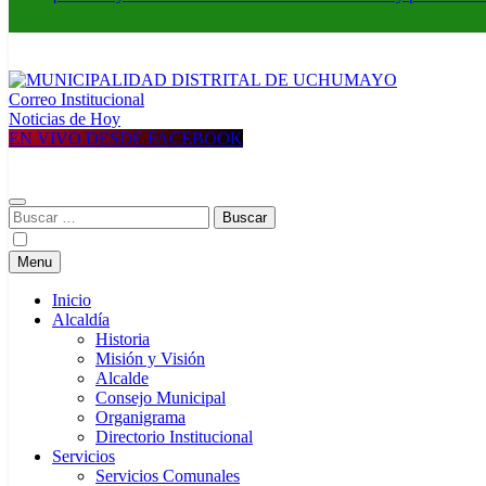
Correo Institucional
MUNICIPALIDAD DISTRITAL DE UCHUMAYO
Construyendo una nueva Historia
Noticias de Hoy
EN VIVO DESDE FACEBOOK
Buscar:
Menu
Inicio
Alcaldía
Historia
Misión y Visión
Alcalde
Consejo Municipal
Organigrama
Directorio Institucional
Servicios
Servicios Comunales