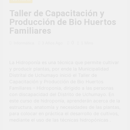
fiesta de civismo
UCHUMAYO
3 Semanas Ago
y patriotismo!
¡Desfile Cívico
Taller de Capacitación y
Escolar y Militar
Producción de Bio Huertos
en Uchumayo!
3 Semanas Ago
¡Embanderamiento
Familiares
general en
Uchumayo!
3 Semanas Ago
0
Informática
3 Años Ago
1 Mins
TALLER DE
HABILIDADES
BLANDAS PARA
4 Semanas Ago
La Hidroponía es una técnica que permite cultivar
EL ÉXITO
¡Nueva
y producir plantas, por ende la Municipalidad
LABORAL:
oportunidad
PENSAMIENTO
Distrital de Uchumayo inició el Taller de
laboral para los
4 Semanas Ago
CRÍTICO Y
Capacitación y Producción de Bio Huertos
vecinos de
Vivamos con
SOLUCIÓN DE
Familiares – Hidroponia, dirigido a las personas
Uchumayo!
orgullo nuestras
PROBLEMAS
con discapacidad del Distrito de Uchumayo. En
Fiestas Patrias!
4 Semanas Ago
este curso de hidroponía, aprenderán acerca de la
¡El talento brilló
estructura, anatomía y necesidades de las plantas,
en el escenario
para colocar en práctica el desarrollo de cultivos,
del Festival del
1 Mes Ago
mediante el uso de las técnicas hidropónicas .
Chimbango!