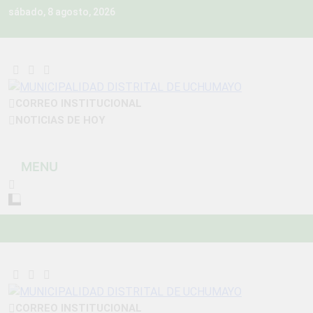
Skip
sábado, 8 agosto, 2026
to
content
MUNICIPALIDAD
CORREO INSTITUCIONAL
Construyendo Una Nueva Historia
NOTICIAS DE HOY
DISTRITAL DE
UCHUMAYO
MENU
CORREO INSTITUCIONAL