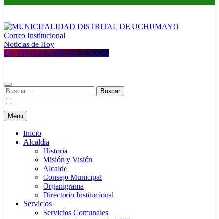
Correo Institucional
MUNICIPALIDAD DISTRITAL DE UCHUMAYO
Construyendo una nueva Historia
Noticias de Hoy
EN VIVO DESDE FACEBOOK
Buscar:
Menu
Inicio
Alcaldía
Historia
Misión y Visión
Alcalde
Consejo Municipal
Organigrama
Directorio Institucional
Servicios
Servicios Comunales