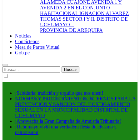
ALAMEDA CUAJONE AVENIDA 1 Y
AVENIDA 2 EN EL CONJUNTO
HABITACIONAL IGNACION ALVAREZ
THOMAS SECTOR I Y II, DISTRITO DE
UCHUMAYO –
PROVINCIA DE AREQUIPA
Noticias
Contáctenos
Mesa de Partes Virtual
Gob.pe
Buscar:
¡Sabiduría, tradición y orgullo que nos unen!
NORMAS Y PROCEDIMIENTOS INTERNOS PARA LA
PREVENCION Y SANCION DEL HOSTIGAMIENTO
SEXUAL EN LA MUNICIPALIDAD DISTRITAL DE
UCHUMAYO
¡Aprovecha la Gran Campaña de Amnistía Tributaria!
¡Uchumayo vivió una verdadera fiesta de civismo y
patriotismo!