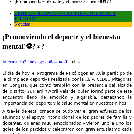
¡Promoviendo el deporte y el bienestar mental!⚽?‍♀️?
CENTRO DE APOYO PSICOLOGICO SOCIAL Y
JURIDICO
Noticias
¡Promoviendo el deporte y el bienestar
mental!⚽?‍♀️?
Informática
2 años ago
2 años ago
0
1 mins
El día de hoy, el Programa de Psicólogos en Aula participó de
la olimpiada deportiva realizada por la I.E.P. CEDEU Pitágoras
en Congata, que contó también con la presencia del alcalde
del distrito, Sr. Hardin Abril Velarde, quien formó parte de este
encuentro lleno de emoción y algarabía, destacando la
importancia del deporte y la salud mental en nuestros niños.
A través de esta jornada se pudo ver el gran esfuerzo de los
alumnos y el apoyo incondicional de los padres de familia y
docentes, quienes muy emocionados vivieron uno a uno los
goles de los partidos y celebraron con gran entusiasmo cada