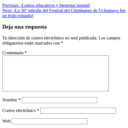
Navegación
Previous:
¡Logros educativos y bienestar mental!
Next:
¡La 30° edición del Festival del Chimbango de Uchumayo fue
de
un éxito rotundo!
entradas
Deja una respuesta
Tu dirección de correo electrónico no será publicada.
Los campos
obligatorios están marcados con
*
Comentario
*
Nombre
*
Correo electrónico
*
Web