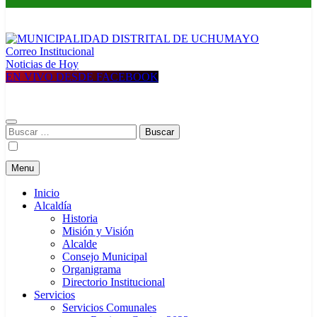
Correo Institucional
MUNICIPALIDAD DISTRITAL DE UCHUMAYO
Construyendo una nueva Historia
Noticias de Hoy
EN VIVO DESDE FACEBOOK
Buscar:
Menu
Inicio
Alcaldía
Historia
Misión y Visión
Alcalde
Consejo Municipal
Organigrama
Directorio Institucional
Servicios
Servicios Comunales