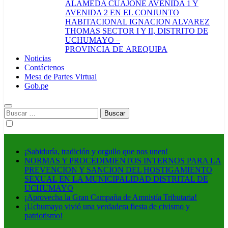
ALAMEDA CUAJONE AVENIDA 1 Y
AVENIDA 2 EN EL CONJUNTO
HABITACIONAL IGNACION ALVAREZ
THOMAS SECTOR I Y II, DISTRITO DE
UCHUMAYO –
PROVINCIA DE AREQUIPA
Noticias
Contáctenos
Mesa de Partes Virtual
Gob.pe
Buscar:
¡Sabiduría, tradición y orgullo que nos unen!
NORMAS Y PROCEDIMIENTOS INTERNOS PARA LA
PREVENCION Y SANCION DEL HOSTIGAMIENTO
SEXUAL EN LA MUNICIPALIDAD DISTRITAL DE
UCHUMAYO
¡Aprovecha la Gran Campaña de Amnistía Tributaria!
¡Uchumayo vivió una verdadera fiesta de civismo y
patriotismo!