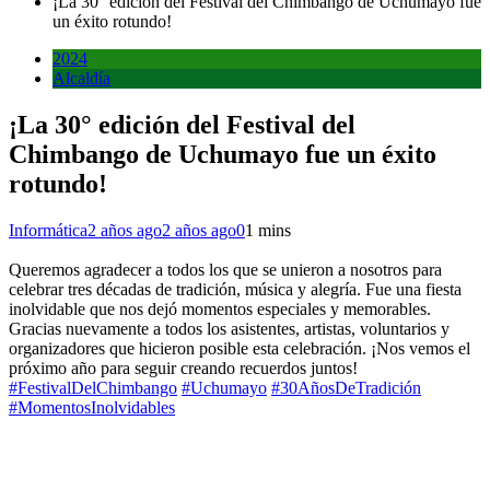
¡La 30° edición del Festival del Chimbango de Uchumayo fue
un éxito rotundo!
2024
Alcaldía
¡La 30° edición del Festival del
Chimbango de Uchumayo fue un éxito
rotundo!
Informática
2 años ago
2 años ago
0
1 mins
Queremos agradecer a todos los que se unieron a nosotros para
celebrar tres décadas de tradición, música y alegría. Fue una fiesta
inolvidable que nos dejó momentos especiales y memorables.
Gracias nuevamente a todos los asistentes, artistas, voluntarios y
organizadores que hicieron posible esta celebración. ¡Nos vemos el
próximo año para seguir creando recuerdos juntos!
#FestivalDelChimbango
#Uchumayo
#30AñosDeTradición
#MomentosInolvidables