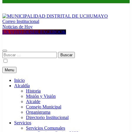
Correo Institucional
MUNICIPALIDAD DISTRITAL DE UCHUMAYO
Construyendo una nueva Historia
Noticias de Hoy
EN VIVO DESDE FACEBOOK
Buscar:
Menu
Inicio
Alcaldía
Historia
Misión y Visión
Alcalde
Consejo Municipal
Organigrama
Directorio Institucional
Servicios
Servicios Comunales