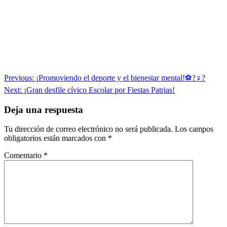
Navegación
Previous:
¡Promoviendo el deporte y el bienestar mental!⚽?‍♀️?
de
Next:
¡Gran desfile cívico Escolar por Fiestas Patrias!
entradas
Deja una respuesta
Tu dirección de correo electrónico no será publicada.
Los campos
obligatorios están marcados con
*
Comentario
*