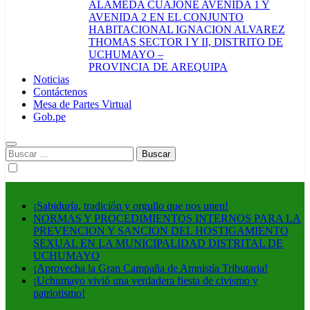
ALAMEDA CUAJONE AVENIDA 1 Y
AVENIDA 2 EN EL CONJUNTO
HABITACIONAL IGNACION ALVAREZ
THOMAS SECTOR I Y II, DISTRITO DE
UCHUMAYO –
PROVINCIA DE AREQUIPA
Noticias
Contáctenos
Mesa de Partes Virtual
Gob.pe
Buscar:
¡Sabiduría, tradición y orgullo que nos unen!
NORMAS Y PROCEDIMIENTOS INTERNOS PARA LA
PREVENCION Y SANCION DEL HOSTIGAMIENTO
SEXUAL EN LA MUNICIPALIDAD DISTRITAL DE
UCHUMAYO
¡Aprovecha la Gran Campaña de Amnistía Tributaria!
¡Uchumayo vivió una verdadera fiesta de civismo y
patriotismo!