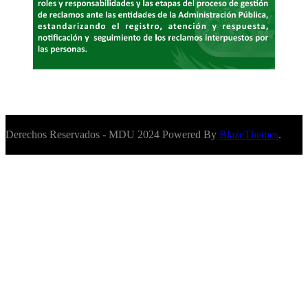
Derechos Reservados - MDU 2024 Powered By
BlazeThemes
.