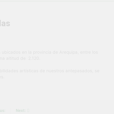
vió una verdadera fiesta de civismo y patriotismo!
co Escolar y Militar en Uchumayo!
¡Embandera
las
3 Semanas Ag
HABILIDADES BLANDAS PARA EL ÉXITO LABORAL: PENSAMIE
unidad laboral para los vecinos de Uchumayo!
an ubicados en la provincia de Arequipa, entre los
na altitud de 2.120.
orgullo nuestras Fiestas Patrias!
abilidades artísticas de nuestros antepasados, se
rilló en el escenario del Festival del Chimbango!
es.
us:
Next: