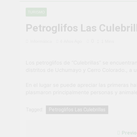
¡Uchumayo vi
TURISMO
3 Semanas Ago
¡Desfile Cívi
Petroglifos Las Culebril
3 Semanas Ago
TALLER DE 
0
Informática
4 Años Ago
1 Mins
PROBLEMAS
4 Semanas Ago
¡Nueva oport
Los petroglifos de ‘’Culebrillas’’ se encuentr
4 Semanas Ago
distritos de Uchumayo y Cerro Colorado., a u
Vivamos con 
4 Semanas Ago
En el lugar se puede apreciar las primeras h
¡El talento b
plasmaron principalmente personas y animal
4 Semanas Ago
Tagged:
Petroglifos Las Culebrillas
Previo
Navegación