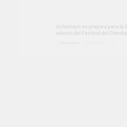
Uchumayo se prepara para la 
edición del Festival del Chimb
Informática
3 Años Ago
0