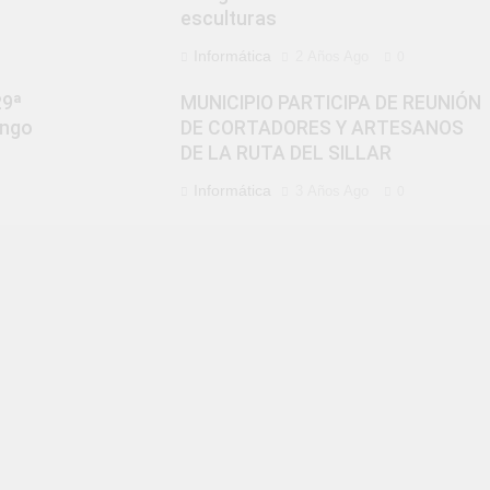
esculturas
Informática
2 Años Ago
0
29ª
MUNICIPIO PARTICIPA DE REUNIÓN
ango
DE CORTADORES Y ARTESANOS
DE LA RUTA DEL SILLAR
Informática
3 Años Ago
0