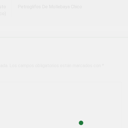
sto
Petroglifos De Mollebaya Chico
co)
cada.
Los campos obligatorios están marcados con
*