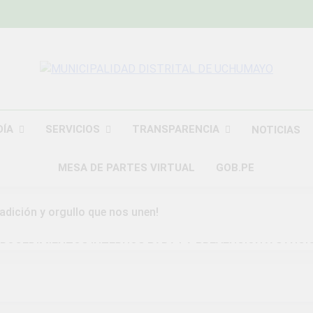
MUNICIPALIDAD
Construyendo Una Nueva Historia
UCHU
DÍA
SERVICIOS
TRANSPARENCIA
NOTICIAS
MESA DE PARTES VIRTUAL
GOB.PE
radición y orgullo que nos unen!
ROCEDIMIENTOS INTERNOS PARA LA PREVENCION Y SANCI
DAD DISTRITAL DE UCHUMAYO
a Gran Campaña de Amnistía Tributaria!