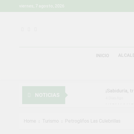
Skip
viernes, 7 agosto, 2026
to
content
ALCAL
INICIO
¡Sabiduría, t
NOTICIAS
4 Días Ago
NORMAS Y P
MUNICIPALI
2 Semanas Ago
Home
Turismo
Petroglifos Las Culebrillas
¡Aprovecha l
2 Semanas Ago