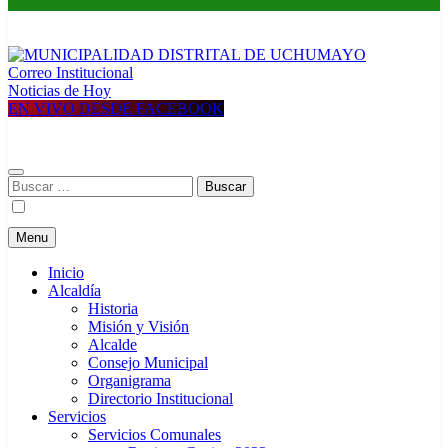
Correo Institucional
MUNICIPALIDAD DISTRITAL DE UCHUMAYO
Construyendo una nueva Historia
Noticias de Hoy
EN VIVO DESDE FACEBOOK
Buscar:
Menu
Inicio
Alcaldía
Historia
Misión y Visión
Alcalde
Consejo Municipal
Organigrama
Directorio Institucional
Servicios
Servicios Comunales