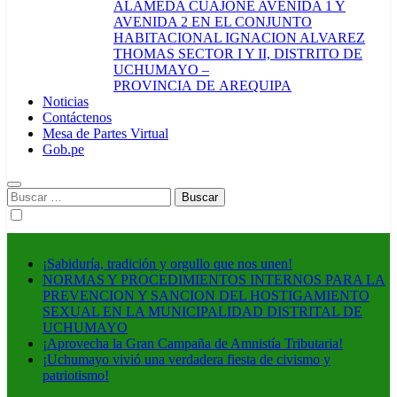
ALAMEDA CUAJONE AVENIDA 1 Y
AVENIDA 2 EN EL CONJUNTO
HABITACIONAL IGNACION ALVAREZ
THOMAS SECTOR I Y II, DISTRITO DE
UCHUMAYO –
PROVINCIA DE AREQUIPA
Noticias
Contáctenos
Mesa de Partes Virtual
Gob.pe
Buscar:
¡Sabiduría, tradición y orgullo que nos unen!
NORMAS Y PROCEDIMIENTOS INTERNOS PARA LA
PREVENCION Y SANCION DEL HOSTIGAMIENTO
SEXUAL EN LA MUNICIPALIDAD DISTRITAL DE
UCHUMAYO
¡Aprovecha la Gran Campaña de Amnistía Tributaria!
¡Uchumayo vivió una verdadera fiesta de civismo y
patriotismo!