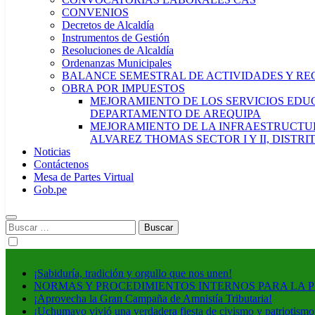
CONVENIOS
Decretos de Alcaldía
Instrumentos de Gestión
Resoluciones de Alcaldía
Ordenanzas Municipales
BALANCE SEMESTRAL DE ACTIVIDADES Y RE
OBRA POR IMPUESTOS
MEJORAMIENTO DE LOS SERVICIOS EDUCA
DEPARTAMENTO DE AREQUIPA
MEJORAMIENTO DE LA INFRAESTRUCTUR
ALVAREZ THOMAS SECTOR I Y II, DISTR
Noticias
Contáctenos
Mesa de Partes Virtual
Gob.pe
Buscar:
¡Sabiduría, tradición y orgullo que nos unen!
NORMAS Y PROCEDIMIENTOS INTERNOS PARA LA 
¡Aprovecha la Gran Campaña de Amnistía Tributaria!
¡Uchumayo vivió una verdadera fiesta de civismo y patriotismo