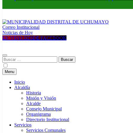
Correo Institucional
MUNICIPALIDAD DISTRITAL DE UCHUMAYO
Construyendo una nueva Historia
Noticias de Hoy
EN VIVO DESDE FACEBOOK
Buscar:
Menu
Inicio
Alcaldía
Historia
Misión y Visión
Alcalde
Consejo Municipal
Organigrama
Directorio Institucional
Servicios
Servicios Comunales