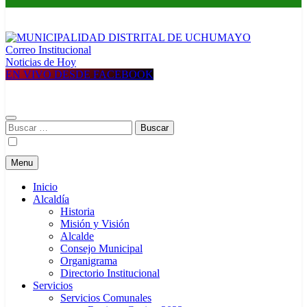
Correo Institucional
MUNICIPALIDAD DISTRITAL DE UCHUMAYO
Construyendo una nueva Historia
Noticias de Hoy
EN VIVO DESDE FACEBOOK
Buscar:
Menu
Inicio
Alcaldía
Historia
Misión y Visión
Alcalde
Consejo Municipal
Organigrama
Directorio Institucional
Servicios
Servicios Comunales