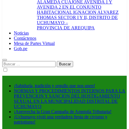
ALAMEDA CUAJONE AVENIDA 1 Y
AVENIDA 2 EN EL CONJUNTO
HABITACIONAL IGNACION ALVAREZ
THOMAS SECTOR I Y II, DISTRITO DE
UCHUMAYO –
PROVINCIA DE AREQUIPA
Noticias
Contáctenos
Mesa de Partes Virtual
Gob.pe
Buscar:
¡Sabiduría, tradición y orgullo que nos unen!
NORMAS Y PROCEDIMIENTOS INTERNOS PARA LA
PREVENCION Y SANCION DEL HOSTIGAMIENTO
SEXUAL EN LA MUNICIPALIDAD DISTRITAL DE
UCHUMAYO
¡Aprovecha la Gran Campaña de Amnistía Tributaria!
¡Uchumayo vivió una verdadera fiesta de civismo y
patriotismo!