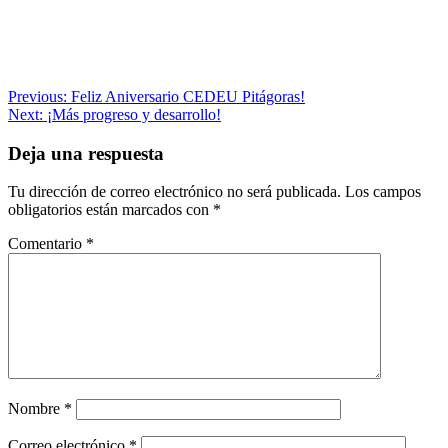
Navegación
Previous:
Feliz Aniversario CEDEU Pitágoras!
Next:
¡Más progreso y desarrollo!
de
entradas
Deja una respuesta
Tu dirección de correo electrónico no será publicada.
Los campos
obligatorios están marcados con
*
Comentario
*
Nombre
*
Correo electrónico
*