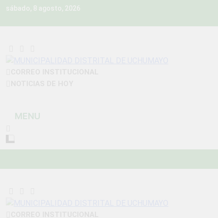
Skip
sábado, 8 agosto, 2026
to
content
MUNICIPALIDAD
CORREO INSTITUCIONAL
Construyendo Una Nueva Historia
NOTICIAS DE HOY
DISTRITAL DE
UCHUMAYO
MENU
CORREO INSTITUCIONAL