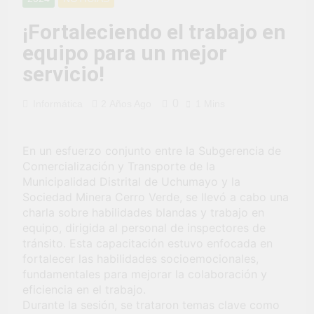
fiesta de civismo
UCHUMAYO
3 Semanas Ago
y patriotismo!
¡Desfile Cívico
¡Fortaleciendo el trabajo en
Escolar y Militar
equipo para un mejor
en Uchumayo!
3 Semanas Ago
¡Embanderamiento
servicio!
general en
Uchumayo!
3 Semanas Ago
0
Informática
2 Años Ago
1 Mins
TALLER DE
HABILIDADES
BLANDAS PARA
4 Semanas Ago
En un esfuerzo conjunto entre la Subgerencia de
EL ÉXITO
¡Nueva
Comercialización y Transporte de la
LABORAL:
oportunidad
PENSAMIENTO
Municipalidad Distrital de Uchumayo y la
laboral para los
4 Semanas Ago
CRÍTICO Y
Sociedad Minera Cerro Verde, se llevó a cabo una
vecinos de
Vivamos con
SOLUCIÓN DE
charla sobre habilidades blandas y trabajo en
Uchumayo!
orgullo nuestras
PROBLEMAS
equipo, dirigida al personal de inspectores de
Fiestas Patrias!
4 Semanas Ago
tránsito. Esta capacitación estuvo enfocada en
¡El talento brilló
fortalecer las habilidades socioemocionales,
en el escenario
fundamentales para mejorar la colaboración y
del Festival del
1 Mes Ago
eficiencia en el trabajo.
Chimbango!
Durante la sesión, se trataron temas clave como