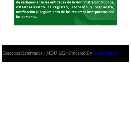
Derechos Reservados - MDU 2024 Powered By
BlazeThemes
.