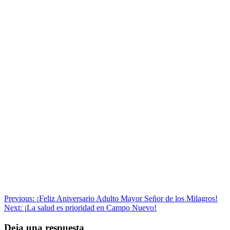
Navegación
Previous:
¡Feliz Aniversario Adulto Mayor Señor de los Milagros!
Next:
¡La salud es prioridad en Campo Nuevo!
de
entradas
Deja una respuesta