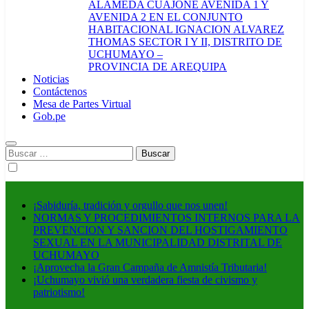
ALAMEDA CUAJONE AVENIDA 1 Y
AVENIDA 2 EN EL CONJUNTO
HABITACIONAL IGNACION ALVAREZ
THOMAS SECTOR I Y II, DISTRITO DE
UCHUMAYO –
PROVINCIA DE AREQUIPA
Noticias
Contáctenos
Mesa de Partes Virtual
Gob.pe
Buscar:
¡Sabiduría, tradición y orgullo que nos unen!
NORMAS Y PROCEDIMIENTOS INTERNOS PARA LA
PREVENCION Y SANCION DEL HOSTIGAMIENTO
SEXUAL EN LA MUNICIPALIDAD DISTRITAL DE
UCHUMAYO
¡Aprovecha la Gran Campaña de Amnistía Tributaria!
¡Uchumayo vivió una verdadera fiesta de civismo y
patriotismo!