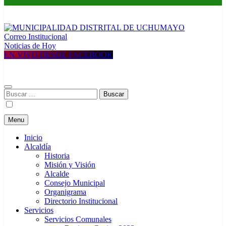
Correo Institucional
MUNICIPALIDAD DISTRITAL DE UCHUMAYO
Construyendo una nueva Historia
Noticias de Hoy
EN VIVO DESDE FACEBOOK
Buscar:
Menu
Inicio
Alcaldía
Historia
Misión y Visión
Alcalde
Consejo Municipal
Organigrama
Directorio Institucional
Servicios
Servicios Comunales