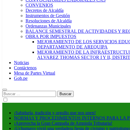
CONVENIOS
Decretos de Alcaldía
Instrumentos de Gestión
Resoluciones de Alcaldía
Ordenanzas Municipales
BALANCE SEMESTRAL DE ACTIVIDADES Y RE
OBRA POR IMPUESTOS
MEJORAMIENTO DE LOS SERVICIOS EDUCA
DEPARTAMENTO DE AREQUIPA
MEJORAMIENTO DE LA INFRAESTRUCTUR
ALVAREZ THOMAS SECTOR I Y II, DISTR
Noticias
Contáctenos
Mesa de Partes Virtual
Gob.pe
Buscar:
¡Sabiduría, tradición y orgullo que nos unen!
NORMAS Y PROCEDIMIENTOS INTERNOS PARA LA 
¡Aprovecha la Gran Campaña de Amnistía Tributaria!
¡Uchumayo vivió una verdadera fiesta de civismo y patriotismo