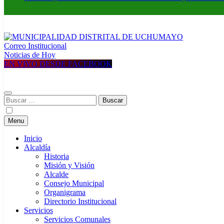
Correo Institucional
MUNICIPALIDAD DISTRITAL DE UCHUMAYO
Construyendo una nueva Historia
Noticias de Hoy
EN VIVO DESDE FACEBOOK
Buscar:
Menu
Inicio
Alcaldía
Historia
Misión y Visión
Alcalde
Consejo Municipal
Organigrama
Directorio Institucional
Servicios
Servicios Comunales