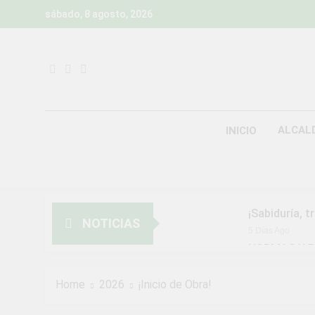
Skip
sábado, 8 agosto, 2026
to
content
ALCAL
INICIO
¡Sabiduría, t
NOTICIAS
5 Días Ago
NORMAS Y P
MUNICIPALI
2 Semanas Ago
Home
2026
¡Inicio de Obra!
¡Aprovecha l
2 Semanas Ago