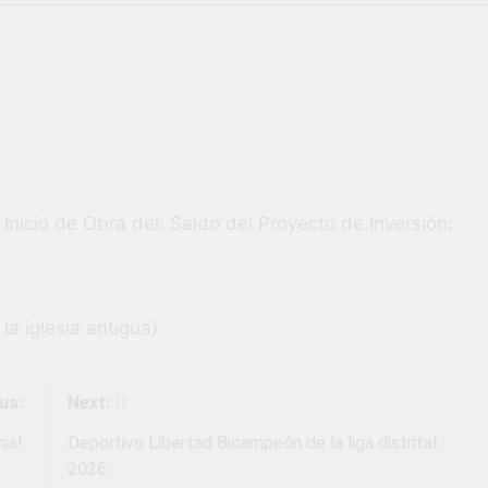
vió una verdadera fiesta de civismo y patriotismo!
co Escolar y Militar en Uchumayo!
¡Embandera
3 Semanas Ag
HABILIDADES BLANDAS PARA EL ÉXITO LABORAL: PENSAMIE
unidad laboral para los vecinos de Uchumayo!
 Inicio de Obra del: Saldo del Proyecto de Inversión:
orgullo nuestras Fiestas Patrias!
rilló en el escenario del Festival del Chimbango!
a iglesia antigua)
us:
Next:
ia!
Deportivo Libertad Bicampeón de la liga distrital
2026