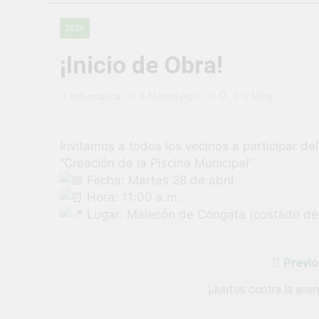
¡Uchumayo vi
2026
3 Semanas Ago
¡Desfile Cívi
¡Inicio de Obra!
3 Semanas Ago
TALLER DE 
0
Informática
3 Meses Ago
1 Mins
PROBLEMAS
1 Mes Ago
¡Nueva oport
Invitamos a todos los vecinos a participar del
1 Mes Ago
“Creación de la Piscina Municipal”
Vivamos con 
Fecha: Martes 28 de abril
1 Mes Ago
Hora: 11:00 a.m.
¡El talento b
Lugar: Malecón de Congata (costado de l
1 Mes Ago
Previo
Navegación
de
¡Juntos contra la anem
entradas