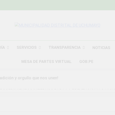
MUNICIPALIDAD
Construyendo Una Nueva Historia
UCHU
DÍA
SERVICIOS
TRANSPARENCIA
NOTICIAS
MESA DE PARTES VIRTUAL
GOB.PE
radición y orgullo que nos unen!
ROCEDIMIENTOS INTERNOS PARA LA PREVENCION Y SANCI
DAD DISTRITAL DE UCHUMAYO
a Gran Campaña de Amnistía Tributaria!