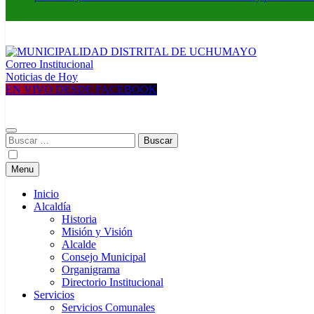
Correo Institucional
MUNICIPALIDAD DISTRITAL DE UCHUMAYO
Construyendo una nueva Historia
Noticias de Hoy
EN VIVO DESDE FACEBOOK
Buscar:
Menu
Inicio
Alcaldía
Historia
Misión y Visión
Alcalde
Consejo Municipal
Organigrama
Directorio Institucional
Servicios
Servicios Comunales