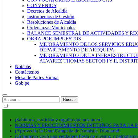
CONVENIOS
Decretos de Alcaldía
Instrumentos de Gestión
Resoluciones de Alcaldía
Ordenanzas Municipales
BALANCE SEMESTRAL DE ACTIVIDADES Y RE
OBRA POR IMPUESTOS
MEJORAMIENTO DE LOS SERVICIOS EDUCA
DEPARTAMENTO DE AREQUIPA
MEJORAMIENTO DE LA INFRAESTRUCTUR
ALVAREZ THOMAS SECTOR I Y II, DISTR
Noticias
Contáctenos
Mesa de Partes Virtual
Gob.pe
Buscar:
¡Sabiduría, tradición y orgullo que nos unen!
NORMAS Y PROCEDIMIENTOS INTERNOS PARA LA 
¡Aprovecha la Gran Campaña de Amnistía Tributaria!
¡Uchumayo vivió una verdadera fiesta de civismo y patriotismo