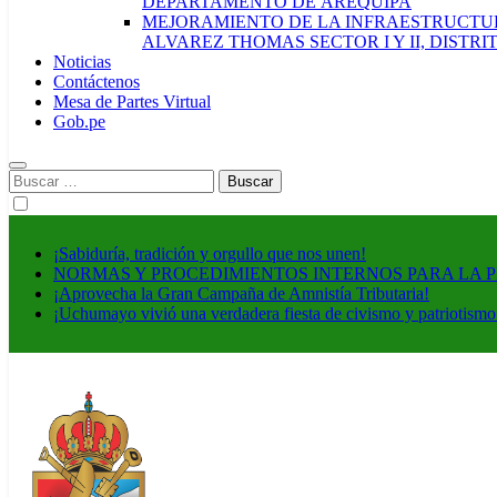
DEPARTAMENTO DE AREQUIPA
MEJORAMIENTO DE LA INFRAESTRUCTUR
ALVAREZ THOMAS SECTOR I Y II, DISTR
Noticias
Contáctenos
Mesa de Partes Virtual
Gob.pe
Buscar:
¡Sabiduría, tradición y orgullo que nos unen!
NORMAS Y PROCEDIMIENTOS INTERNOS PARA LA 
¡Aprovecha la Gran Campaña de Amnistía Tributaria!
¡Uchumayo vivió una verdadera fiesta de civismo y patriotismo