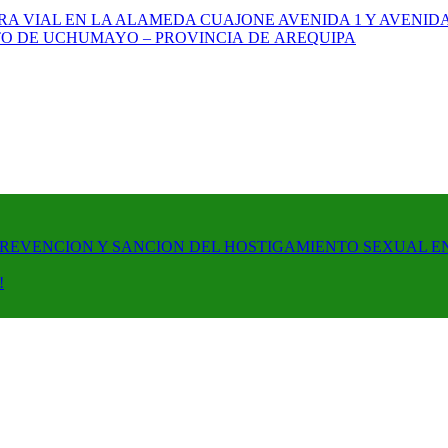
A VIAL EN LA ALAMEDA CUAJONE AVENIDA 1 Y AVENIDA
ITO DE UCHUMAYO – PROVINCIA DE AREQUIPA
PREVENCION Y SANCION DEL HOSTIGAMIENTO SEXUAL E
!