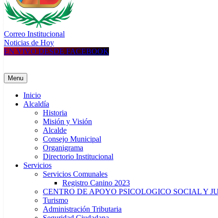
Correo Institucional
MUNICIPALIDAD DISTRITAL DE UCHUMAYO
Construyendo una nueva Historia
Noticias de Hoy
EN VIVO DESDE FACEBOOK
Menu
Inicio
Alcaldía
Historia
Misión y Visión
Alcalde
Consejo Municipal
Organigrama
Directorio Institucional
Servicios
Servicios Comunales
Registro Canino 2023
CENTRO DE APOYO PSICOLOGICO SOCIAL Y J
Turismo
Administración Tributaria
Seguridad Ciudadana