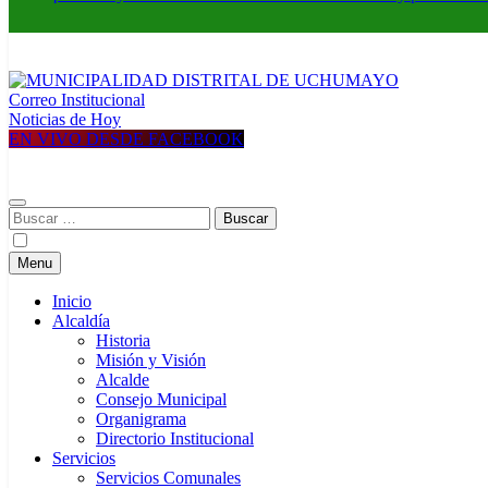
Correo Institucional
MUNICIPALIDAD DISTRITAL DE UCHUMAYO
Construyendo una nueva Historia
Noticias de Hoy
EN VIVO DESDE FACEBOOK
Buscar:
Menu
Inicio
Alcaldía
Historia
Misión y Visión
Alcalde
Consejo Municipal
Organigrama
Directorio Institucional
Servicios
Servicios Comunales