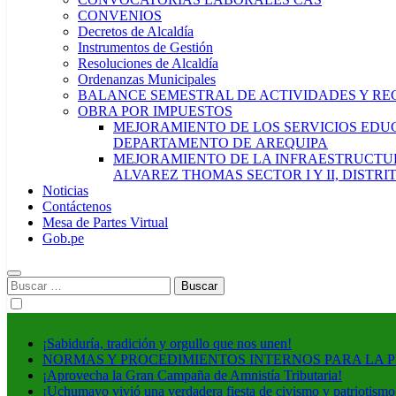
CONVENIOS
Decretos de Alcaldía
Instrumentos de Gestión
Resoluciones de Alcaldía
Ordenanzas Municipales
BALANCE SEMESTRAL DE ACTIVIDADES Y RE
OBRA POR IMPUESTOS
MEJORAMIENTO DE LOS SERVICIOS EDUCA
DEPARTAMENTO DE AREQUIPA
MEJORAMIENTO DE LA INFRAESTRUCTUR
ALVAREZ THOMAS SECTOR I Y II, DISTR
Noticias
Contáctenos
Mesa de Partes Virtual
Gob.pe
Buscar:
¡Sabiduría, tradición y orgullo que nos unen!
NORMAS Y PROCEDIMIENTOS INTERNOS PARA LA 
¡Aprovecha la Gran Campaña de Amnistía Tributaria!
¡Uchumayo vivió una verdadera fiesta de civismo y patriotismo