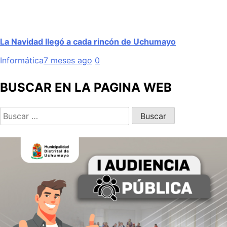
La Navidad llegó a cada rincón de Uchumayo
Informática
7 meses ago
0
BUSCAR EN LA PAGINA WEB
Buscar: