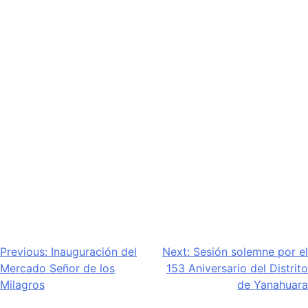
Navegación
Previous:
Inauguración del
Next:
Sesión solemne por el
Mercado Señor de los
153 Aniversario del Distrito
de
Milagros
de Yanahuara
entradas