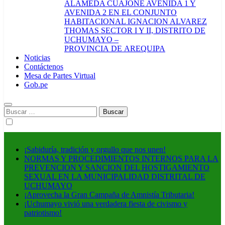
ALAMEDA CUAJONE AVENIDA 1 Y
AVENIDA 2 EN EL CONJUNTO
HABITACIONAL IGNACION ALVAREZ
THOMAS SECTOR I Y II, DISTRITO DE
UCHUMAYO –
PROVINCIA DE AREQUIPA
Noticias
Contáctenos
Mesa de Partes Virtual
Gob.pe
Buscar:
¡Sabiduría, tradición y orgullo que nos unen!
NORMAS Y PROCEDIMIENTOS INTERNOS PARA LA
PREVENCION Y SANCION DEL HOSTIGAMIENTO
SEXUAL EN LA MUNICIPALIDAD DISTRITAL DE
UCHUMAYO
¡Aprovecha la Gran Campaña de Amnistía Tributaria!
¡Uchumayo vivió una verdadera fiesta de civismo y
patriotismo!