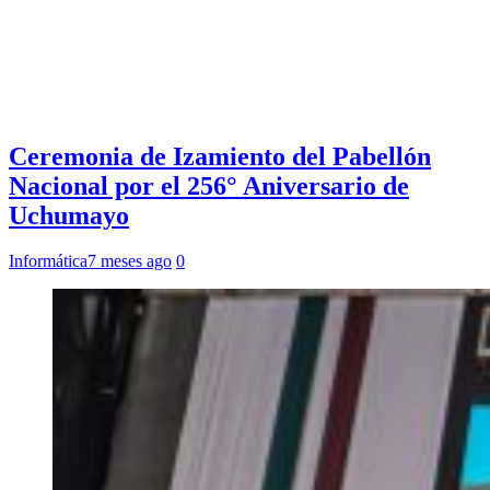
Ceremonia de Izamiento del Pabellón
Nacional por el 256° Aniversario de
Uchumayo
Informática
7 meses ago
0