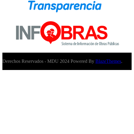
Derechos Reservados - MDU 2024 Powered By
BlazeThemes
.