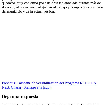
quedaron muy contentos por esta obra tan anhelada durante más de
9 años, y ahora es realidad gracias al trabajo y compromiso por parte
del municipio y de la actual gestión.
Navegación
Previous:
Campaña de Sensibilización del Programa RECICLA
Next:
Charla «Siempre a tu lado»
de
entradas
Deja una respuesta