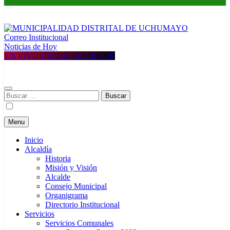
Correo Institucional
MUNICIPALIDAD DISTRITAL DE UCHUMAYO
Construyendo una nueva Historia
Noticias de Hoy
EN VIVO DESDE FACEBOOK
Buscar:
Menu
Inicio
Alcaldía
Historia
Misión y Visión
Alcalde
Consejo Municipal
Organigrama
Directorio Institucional
Servicios
Servicios Comunales