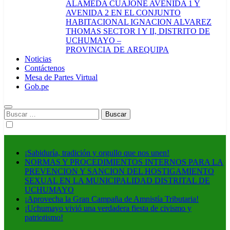
ALAMEDA CUAJONE AVENIDA 1 Y
AVENIDA 2 EN EL CONJUNTO
HABITACIONAL IGNACION ALVAREZ
THOMAS SECTOR I Y II, DISTRITO DE
UCHUMAYO –
PROVINCIA DE AREQUIPA
Noticias
Contáctenos
Mesa de Partes Virtual
Gob.pe
Buscar:
¡Sabiduría, tradición y orgullo que nos unen!
NORMAS Y PROCEDIMIENTOS INTERNOS PARA LA
PREVENCION Y SANCION DEL HOSTIGAMIENTO
SEXUAL EN LA MUNICIPALIDAD DISTRITAL DE
UCHUMAYO
¡Aprovecha la Gran Campaña de Amnistía Tributaria!
¡Uchumayo vivió una verdadera fiesta de civismo y
patriotismo!