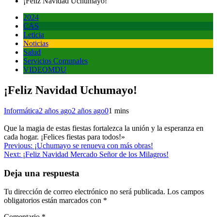
¡Feliz Navidad Uchumayo!
2024
CAS
Leticia
Noticias
Salud
Servicios Comunales
VIDEOMDU
¡Feliz Navidad Uchumayo!
Informática
2 años ago
2 años ago
0
1 mins
Que la magia de estas fiestas fortalezca la unión y la esperanza en
cada hogar. ¡Felices fiestas para todos!»
Navegación
Previous:
¡Uchumayo se renueva con más obras!
Next:
¡Feliz Navidad Mercado Señor de los Milagros!
de
entradas
Deja una respuesta
Tu dirección de correo electrónico no será publicada.
Los campos
obligatorios están marcados con
*
Comentario
*