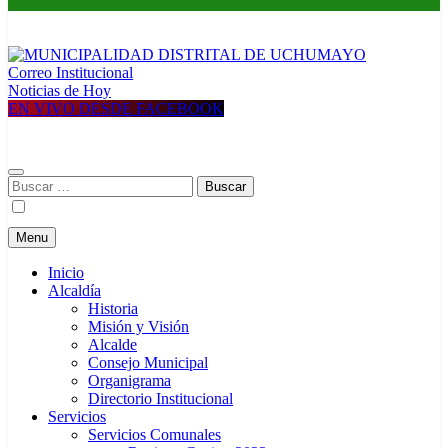
Correo Institucional
MUNICIPALIDAD DISTRITAL DE UCHUMAYO
Construyendo una nueva Historia
Noticias de Hoy
EN VIVO DESDE FACEBOOK
Buscar:
Menu
Inicio
Alcaldía
Historia
Misión y Visión
Alcalde
Consejo Municipal
Organigrama
Directorio Institucional
Servicios
Servicios Comunales