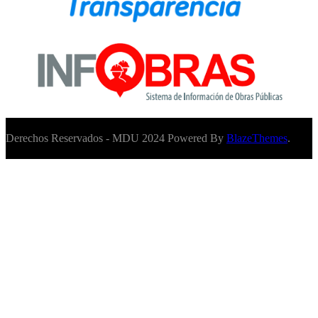
Derechos Reservados - MDU 2024 Powered By
BlazeThemes
.