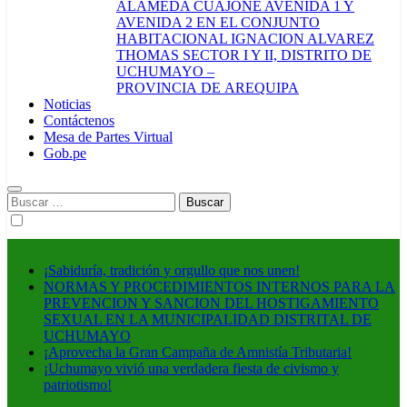
ALAMEDA CUAJONE AVENIDA 1 Y
AVENIDA 2 EN EL CONJUNTO
HABITACIONAL IGNACION ALVAREZ
THOMAS SECTOR I Y II, DISTRITO DE
UCHUMAYO –
PROVINCIA DE AREQUIPA
Noticias
Contáctenos
Mesa de Partes Virtual
Gob.pe
Buscar:
¡Sabiduría, tradición y orgullo que nos unen!
NORMAS Y PROCEDIMIENTOS INTERNOS PARA LA
PREVENCION Y SANCION DEL HOSTIGAMIENTO
SEXUAL EN LA MUNICIPALIDAD DISTRITAL DE
UCHUMAYO
¡Aprovecha la Gran Campaña de Amnistía Tributaria!
¡Uchumayo vivió una verdadera fiesta de civismo y
patriotismo!