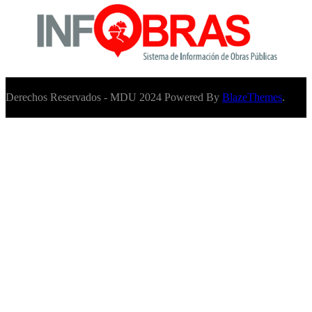
Derechos Reservados - MDU 2024 Powered By
BlazeThemes
.