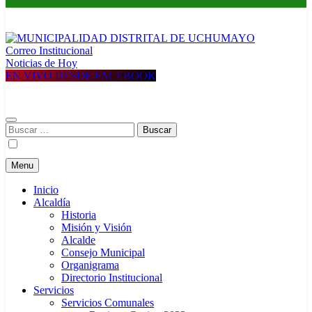
Correo Institucional
MUNICIPALIDAD DISTRITAL DE UCHUMAYO
Construyendo una nueva Historia
Noticias de Hoy
EN VIVO DESDE FACEBOOK
Buscar:
Menu
Inicio
Alcaldía
Historia
Misión y Visión
Alcalde
Consejo Municipal
Organigrama
Directorio Institucional
Servicios
Servicios Comunales