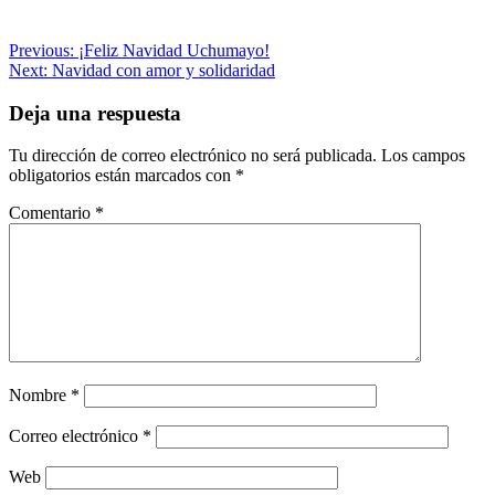
Navegación
Previous:
¡Feliz Navidad Uchumayo!
Next:
Navidad con amor y solidaridad
de
entradas
Deja una respuesta
Tu dirección de correo electrónico no será publicada.
Los campos
obligatorios están marcados con
*
Comentario
*
Nombre
*
Correo electrónico
*
Web