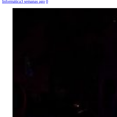
Informática
3 semanas ago
0