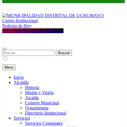
Correo Institucional
MUNICIPALIDAD DISTRITAL DE UCHUMAYO
Construyendo una nueva Historia
Noticias de Hoy
EN VIVO DESDE FACEBOOK
Buscar:
Menu
Inicio
Alcaldía
Historia
Misión y Visión
Alcalde
Consejo Municipal
Organigrama
Directorio Institucional
Servicios
Servicios Comunales