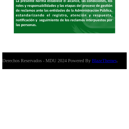
Derechos Reservados - MDU 2024 Powered By
BlazeThemes
.