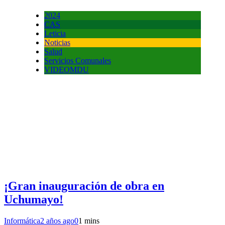
2024
CAS
Leticia
Noticias
Salud
Servicios Comunales
VIDEOMDU
¡Gran inauguración de obra en
Uchumayo!
Informática
2 años ago
0
1 mins