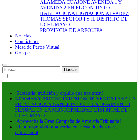
ALAMEDA CUAJONE AVENIDA 1 Y
AVENIDA 2 EN EL CONJUNTO
HABITACIONAL IGNACION ALVAREZ
THOMAS SECTOR I Y II, DISTRITO DE
UCHUMAYO –
PROVINCIA DE AREQUIPA
Noticias
Contáctenos
Mesa de Partes Virtual
Gob.pe
Buscar:
¡Sabiduría, tradición y orgullo que nos unen!
NORMAS Y PROCEDIMIENTOS INTERNOS PARA LA
PREVENCION Y SANCION DEL HOSTIGAMIENTO
SEXUAL EN LA MUNICIPALIDAD DISTRITAL DE
UCHUMAYO
¡Aprovecha la Gran Campaña de Amnistía Tributaria!
¡Uchumayo vivió una verdadera fiesta de civismo y
patriotismo!