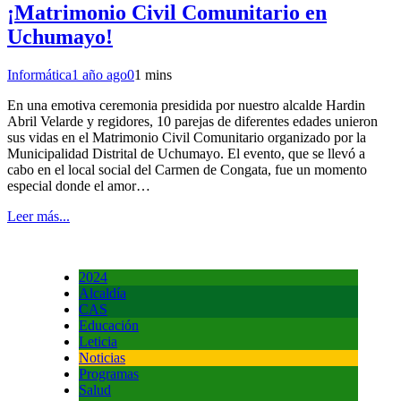
¡Matrimonio Civil Comunitario en
Uchumayo!
Informática
1 año ago
0
1 mins
En una emotiva ceremonia presidida por nuestro alcalde Hardin
Abril Velarde y regidores, 10 parejas de diferentes edades unieron
sus vidas en el Matrimonio Civil Comunitario organizado por la
Municipalidad Distrital de Uchumayo. El evento, que se llevó a
cabo en el local social del Carmen de Congata, fue un momento
especial donde el amor…
Leer más...
2024
Alcaldía
CAS
Educación
Leticia
Noticias
Programas
Salud