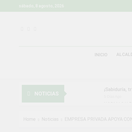
Skip
sábado, 8 agosto, 2026
to
content
ALCAL
INICIO
¡Sabiduría, t
NOTICIAS
5 Días Ago
NORMAS Y P
MUNICIPALI
2 Semanas Ago
Home
Noticias
EMPRESA PRIVADA APOYA CON
¡Aprovecha l
2 Semanas Ago