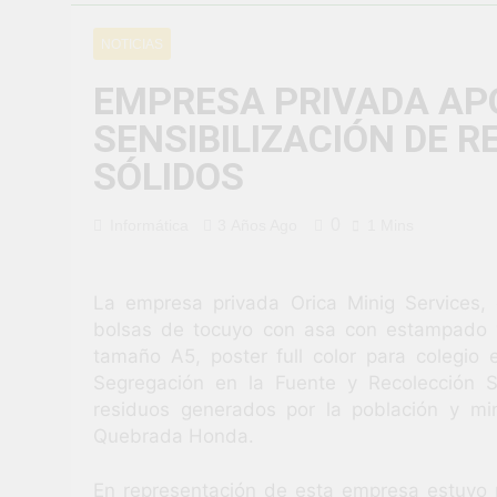
¡Uchumayo vi
NOTICIAS
3 Semanas Ago
¡Desfile Cívi
EMPRESA PRIVADA AP
3 Semanas Ago
SENSIBILIZACIÓN DE R
TALLER DE 
PROBLEMAS
SÓLIDOS
4 Semanas Ago
¡Nueva oport
0
Informática
3 Años Ago
1 Mins
4 Semanas Ago
Vivamos con 
4 Semanas Ago
La empresa privada Orica Minig Services,
¡El talento b
bolsas de tocuyo con asa con estampado y t
1 Mes Ago
tamaño A5, poster full color para colegio 
Segregación en la Fuente y Recolección Se
residuos generados por la población y mi
Quebrada Honda.
En representación de esta empresa estuvo p