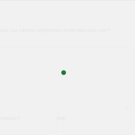
cada.
Los campos obligatorios están marcados con
*
ctrónico
*
Web