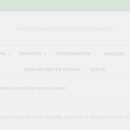
MUNICIPALIDAD
Construyendo Una Nueva Historia
UCHU
DÍA
SERVICIOS
TRANSPARENCIA
NOTICIAS
MESA DE PARTES VIRTUAL
GOB.PE
radición y orgullo que nos unen!
ROCEDIMIENTOS INTERNOS PARA LA PREVENCION Y SANCI
DAD DISTRITAL DE UCHUMAYO
 MATERIALES PARA SENSIBILIZACIÓN DE REDUCCIÓN DE R
a Gran Campaña de Amnistía Tributaria!