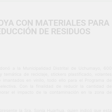
vió una verdadera fiesta de civismo y patriotismo!
co Escolar y Militar en Uchumayo!
¡Embandera
OYA CON MATERIALES PARA
3 Semanas Ag
EDUCCIÓN DE RESIDUOS
HABILIDADES BLANDAS PARA EL ÉXITO LABORAL: PENSAMIE
unidad laboral para los vecinos de Uchumayo!
orgullo nuestras Fiestas Patrias!
 donó a la Municipalidad Distrital de Uchumayo, 600
rilló en el escenario del Festival del Chimbango!
emática de reciclaje, stickers plastificado, volantes
e imantados en vinilo, todo ello para el Programa de
lectiva. Con la finalidad de reducir la cantidad de
norar el impacto de la contaminación en la zona de
resente la Sra. Sonia Huarhua, quien indicó que esta