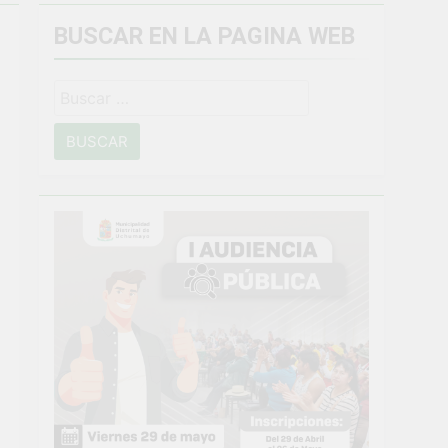
BUSCAR EN LA PAGINA WEB
miento general en Uchumayo!
Buscar:
o
NTO CRÍTICO Y SOLUCIÓN DE