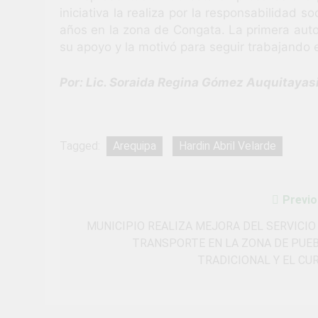
iniciativa la realiza por la responsabilidad s
años en la zona de Congata. La primera auto
su apoyo y la motivó para seguir trabajando e
Por: Lic. Soraida Regina Gómez Auquitayas
Tagged:
Arequipa
Hardin Abril Velarde
Previo
Navegación
de
MUNICIPIO REALIZA MEJORA DEL SERVICIO
TRANSPORTE EN LA ZONA DE PUE
entradas
TRADICIONAL Y EL CU