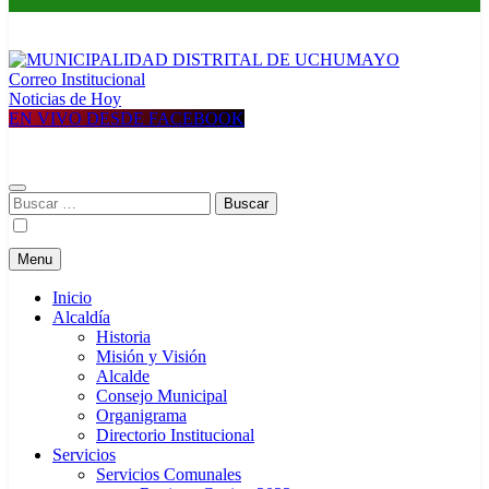
Correo Institucional
MUNICIPALIDAD DISTRITAL DE UCHUMAYO
Construyendo una nueva Historia
Noticias de Hoy
EN VIVO DESDE FACEBOOK
Buscar:
Menu
Inicio
Alcaldía
Historia
Misión y Visión
Alcalde
Consejo Municipal
Organigrama
Directorio Institucional
Servicios
Servicios Comunales