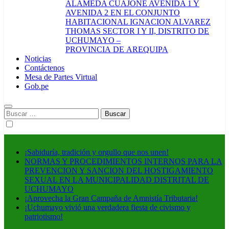
ALAMEDA CUAJONE AVENIDA 1 Y
AVENIDA 2 EN EL CONJUNTO
HABITACIONAL IGNACION ALVAREZ
THOMAS SECTOR I Y II, DISTRITO DE
UCHUMAYO –
PROVINCIA DE AREQUIPA
Noticias
Contáctenos
Mesa de Partes Virtual
Gob.pe
Buscar:
¡Sabiduría, tradición y orgullo que nos unen!
NORMAS Y PROCEDIMIENTOS INTERNOS PARA LA
PREVENCION Y SANCION DEL HOSTIGAMIENTO
SEXUAL EN LA MUNICIPALIDAD DISTRITAL DE
UCHUMAYO
¡Aprovecha la Gran Campaña de Amnistía Tributaria!
¡Uchumayo vivió una verdadera fiesta de civismo y
patriotismo!