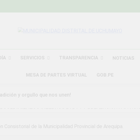
MUNICIPALIDAD
Construyendo Una Nueva Historia
UCHU
DÍA
SERVICIOS
TRANSPARENCIA
NOTICIAS
MESA DE PARTES VIRTUAL
GOB.PE
radición y orgullo que nos unen!
ROCEDIMIENTOS INTERNOS PARA LA PREVENCION Y SANCI
DAD DISTRITAL DE UCHUMAYO
 Consistorial de la Municipalidad Provincial de Arequipa.
a Gran Campaña de Amnistía Tributaria!