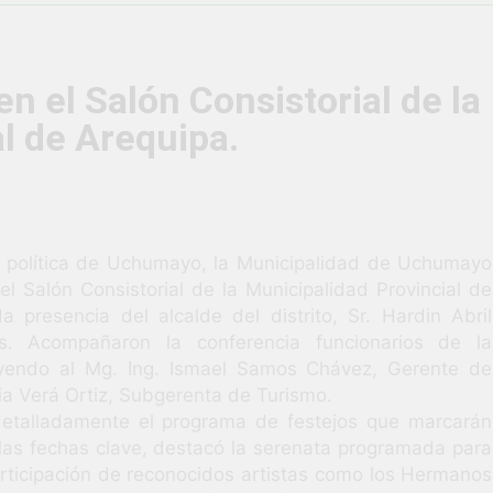
vió una verdadera fiesta de civismo y patriotismo!
co Escolar y Militar en Uchumayo!
¡Embandera
n el Salón Consistorial de la
4 Semanas Ag
l de Arequipa.
HABILIDADES BLANDAS PARA EL ÉXITO LABORAL: PENSAMIE
unidad laboral para los vecinos de Uchumayo!
orgullo nuestras Fiestas Patrias!
n política de Uchumayo, la Municipalidad de Uchumayo
l Salón Consistorial de la Municipalidad Provincial de
 presencia del alcalde del distrito, Sr. Hardin Abril
rilló en el escenario del Festival del Chimbango!
s. Acompañaron la conferencia funcionarios de la
luyendo al Mg. Ing. Ismael Samos Chávez, Gerente de
icia Verá Ortiz, Subgerenta de Turismo.
 detalladamente el programa de festejos que marcarán
las fechas clave, destacó la serenata programada para
participación de reconocidos artistas como los Hermanos