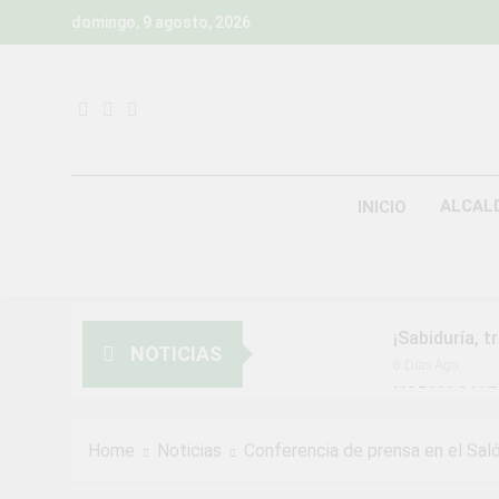
Skip
domingo, 9 agosto, 2026
to
content
ALCAL
INICIO
¡Sabiduría, t
NOTICIAS
6 Días Ago
NORMAS Y P
MUNICIPALI
2 Semanas Ago
Home
Noticias
Conferencia de prensa en el Salón
¡Aprovecha l
3 Semanas Ago