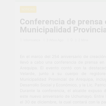
¡Uchumayo vi
NOTICIAS
3 Semanas Ago
¡Desfile Cívi
Conferencia de prensa e
3 Semanas Ago
Municipalidad Provincia
TALLER DE 
PROBLEMAS
1 Mes Ago
0
Informática
3 Años Ago
2 Mins
¡Nueva oport
1 Mes Ago
Vivamos con 
En el marco del 254 aniversario de creació
llevó a cabo una conferencia de prensa en e
1 Mes Ago
Arequipa. El evento contó con la destacada
¡El talento b
Velarde, junto a su cuerpo de regidore
1 Mes Ago
Municipalidad Provincial de Arequipa, inc
Desarrollo Social y Económico, y la Lic. Patr
Durante la conferencia, el alcalde expuso
este nuevo aniversario de Uchumayo. Entre 
el 30 de diciembre, la cual contará con la 