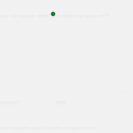
cada.
Los campos obligatorios están marcados con
*
ctrónico
*
Web
 este navegador para la próxima vez que comente.