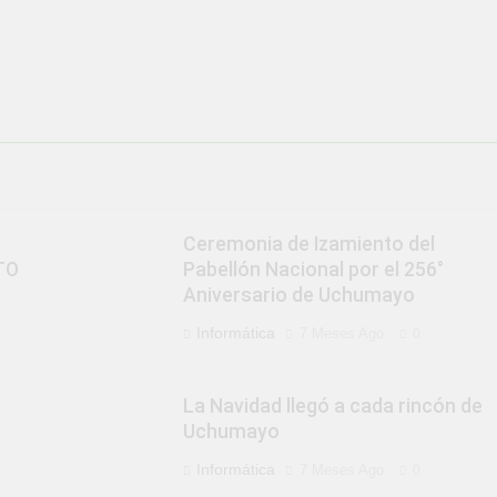
Ceremonia de Izamiento del
TO
Pabellón Nacional por el 256°
Aniversario de Uchumayo
Informática
7 Meses Ago
0
La Navidad llegó a cada rincón de
Uchumayo
Informática
7 Meses Ago
0