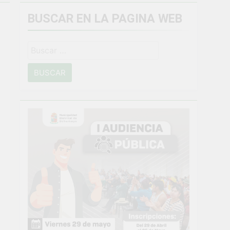
BUSCAR EN LA PAGINA WEB
miento general en Uchumayo!
Buscar:
o
NTO CRÍTICO Y SOLUCIÓN DE