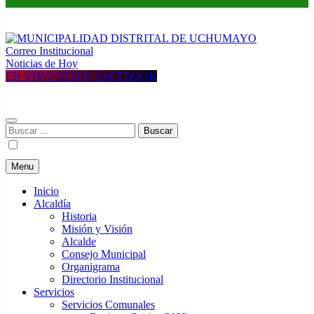
Correo Institucional
MUNICIPALIDAD DISTRITAL DE UCHUMAYO
Construyendo una nueva Historia
Noticias de Hoy
EN VIVO DESDE FACEBOOK
Buscar:
Menu
Inicio
Alcaldía
Historia
Misión y Visión
Alcalde
Consejo Municipal
Organigrama
Directorio Institucional
Servicios
Servicios Comunales