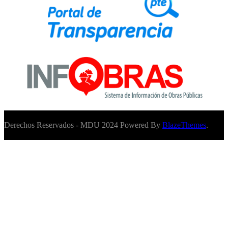
Derechos Reservados - MDU 2024 Powered By
BlazeThemes
.