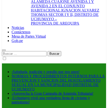
ALAMEDA CUAJONE AVENIDA 1 Y
AVENIDA 2 EN EL CONJUNTO
HABITACIONAL IGNACION ALVAREZ
THOMAS SECTOR I Y II, DISTRITO DE
UCHUMAYO –
PROVINCIA DE AREQUIPA
Noticias
Contáctenos
Mesa de Partes Virtual
Gob.pe
Buscar:
¡Sabiduría, tradición y orgullo que nos unen!
NORMAS Y PROCEDIMIENTOS INTERNOS PARA LA
PREVENCION Y SANCION DEL HOSTIGAMIENTO
SEXUAL EN LA MUNICIPALIDAD DISTRITAL DE
UCHUMAYO
¡Aprovecha la Gran Campaña de Amnistía Tributaria!
¡Uchumayo vivió una verdadera fiesta de civismo y
patriotismo!