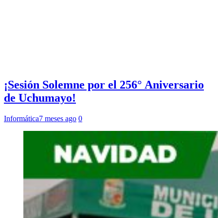
¡Sesión Solemne por el 256° Aniversario
de Uchumayo!
Informática
7 meses ago
0