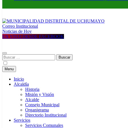
Correo Institucional
MUNICIPALIDAD DISTRITAL DE UCHUMAYO
Construyendo una nueva Historia
Noticias de Hoy
EN VIVO DESDE FACEBOOK
Buscar:
Menu
Inicio
Alcaldía
Historia
Misión y Visión
Alcalde
Consejo Municipal
Organigrama
Directorio Institucional
Servicios
Servicios Comunales