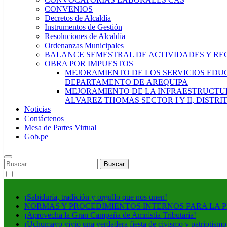
CONVENIOS
Decretos de Alcaldía
Instrumentos de Gestión
Resoluciones de Alcaldía
Ordenanzas Municipales
BALANCE SEMESTRAL DE ACTIVIDADES Y RE
OBRA POR IMPUESTOS
MEJORAMIENTO DE LOS SERVICIOS EDUCA
DEPARTAMENTO DE AREQUIPA
MEJORAMIENTO DE LA INFRAESTRUCTUR
ALVAREZ THOMAS SECTOR I Y II, DISTR
Noticias
Contáctenos
Mesa de Partes Virtual
Gob.pe
Buscar:
¡Sabiduría, tradición y orgullo que nos unen!
NORMAS Y PROCEDIMIENTOS INTERNOS PARA LA 
¡Aprovecha la Gran Campaña de Amnistía Tributaria!
¡Uchumayo vivió una verdadera fiesta de civismo y patriotismo