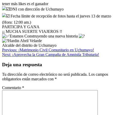
tener más likes es el ganador
DNI con dirección de Uchumayo
Fecha límite de recepción de fotos hasta el jueves 13 de marzo
(Hora: 12:00 am.)
PARTICIPA Y GANA
¡¡ MUCHA SUERTE VIAJEROS !!
Estamos Construyendo una nueva historia
Hardin Abril Velarde
Alcalde del distrito de Uchumayo
Navegación
Previous:
¡Matrimonio Civil Comunitario en Uchumayo!
Next:
¡Aprovecha la Gran Campaña de Amnistía Tributaria!
de
entradas
Deja una respuesta
Tu dirección de correo electrónico no será publicada.
Los campos
obligatorios están marcados con
*
Comentario
*