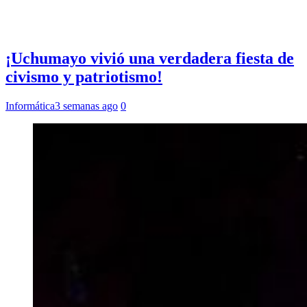
¡Uchumayo vivió una verdadera fiesta de
civismo y patriotismo!
Informática
3 semanas ago
0