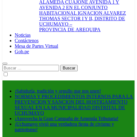
ALAMEDA CUAJONE AVENIDA 1 Y
AVENIDA 2 EN EL CONJUNTO
HABITACIONAL IGNACION ALVAREZ
THOMAS SECTOR I Y II, DISTRITO DE
UCHUMAYO –
PROVINCIA DE AREQUIPA
Noticias
Contáctenos
Mesa de Partes Virtual
Gob.pe
Buscar:
¡Sabiduría, tradición y orgullo que nos unen!
NORMAS Y PROCEDIMIENTOS INTERNOS PARA LA
PREVENCION Y SANCION DEL HOSTIGAMIENTO
SEXUAL EN LA MUNICIPALIDAD DISTRITAL DE
UCHUMAYO
¡Aprovecha la Gran Campaña de Amnistía Tributaria!
¡Uchumayo vivió una verdadera fiesta de civismo y
patriotismo!