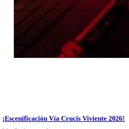
¡Escenificación Vía Crucis Viviente 2026!