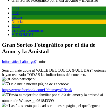
Gran Sorteo Fotográfico por el día de Amor y la Amistad
2024
CAS
Leticia
Noticias
Salud
Servicios Comunales
VIDEOMDU
Gran Sorteo Fotográfico por el día de
Amor y la Amistad
Informática
1 año ago
0
1 mins
Será un viaje doble al VALLE DEL COLCA (FULL DAY) quienes
hayan realizado TODAS las indicaciones del concurso.
¿Cómo participar?
Dale like a nuestra página de Facebook
https://www.facebook.com/UchumayoOficial/
Envía tu mejor foto familiar por el día del amor y la amistad al
número de WhatsApp 961843399
Las fotos serán publicadas en nuestra página, el que llegue a