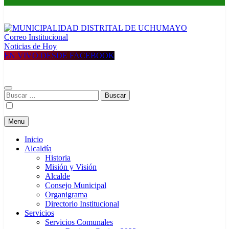
Correo Institucional
MUNICIPALIDAD DISTRITAL DE UCHUMAYO
Construyendo una nueva Historia
Noticias de Hoy
EN VIVO DESDE FACEBOOK
Buscar:
Menu
Inicio
Alcaldía
Historia
Misión y Visión
Alcalde
Consejo Municipal
Organigrama
Directorio Institucional
Servicios
Servicios Comunales