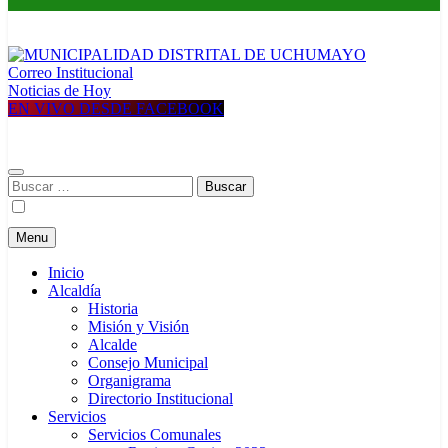
Correo Institucional
MUNICIPALIDAD DISTRITAL DE UCHUMAYO
Construyendo una nueva Historia
Noticias de Hoy
EN VIVO DESDE FACEBOOK
Buscar:
Menu
Inicio
Alcaldía
Historia
Misión y Visión
Alcalde
Consejo Municipal
Organigrama
Directorio Institucional
Servicios
Servicios Comunales