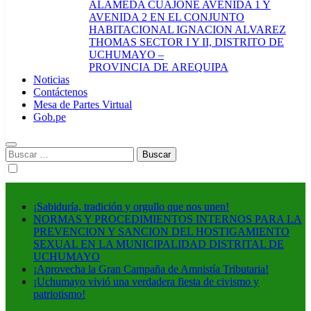
ALAMEDA CUAJONE AVENIDA 1 Y
AVENIDA 2 EN EL CONJUNTO
HABITACIONAL IGNACION ALVAREZ
THOMAS SECTOR I Y II, DISTRITO DE
UCHUMAYO –
PROVINCIA DE AREQUIPA
Noticias
Contáctenos
Mesa de Partes Virtual
Gob.pe
Buscar:
¡Sabiduría, tradición y orgullo que nos unen!
NORMAS Y PROCEDIMIENTOS INTERNOS PARA LA
PREVENCION Y SANCION DEL HOSTIGAMIENTO
SEXUAL EN LA MUNICIPALIDAD DISTRITAL DE
UCHUMAYO
¡Aprovecha la Gran Campaña de Amnistía Tributaria!
¡Uchumayo vivió una verdadera fiesta de civismo y
patriotismo!