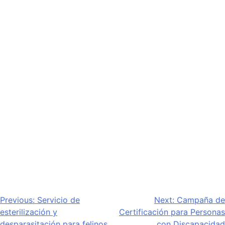
Navegación
Previous:
Servicio de
Next:
Campaña de
esterilización y
Certificación para Personas
de
desparasitación para felinos
con Discapacidad