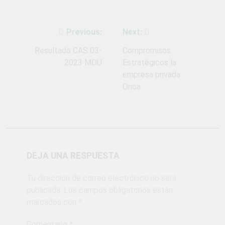
Fiestas Patrias!
4 Semanas Ago
¡El talento brilló
en el escenario
Previous:
Next:
Navegación
del Festival del
1 Mes Ago
Chimbango!
de
Resultado CAS 03-
Compromisos
2023 MDU
Estratégicos la
entradas
empresa privada
Orica
DEJA UNA RESPUESTA
Tu dirección de correo electrónico no será
publicada.
Los campos obligatorios están
marcados con
*
Comentario
*