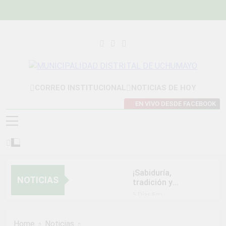
Skip
to
content
MUNICIPALIDAD
Construyendo Una Nueva Historia
CORREO INSTITUCIONAL
NOTICIAS DE HOY
DISTRITAL DE
EN VIVO DESDE FACEBOOK
UCHUMAYO
¡Sabiduría,
NOTICIAS
tradición y
orgullo que nos
5 Días Ago
unen!
NORMAS Y
PROCEDIMIENTOS
Home
Noticias
INTERNOS PARA