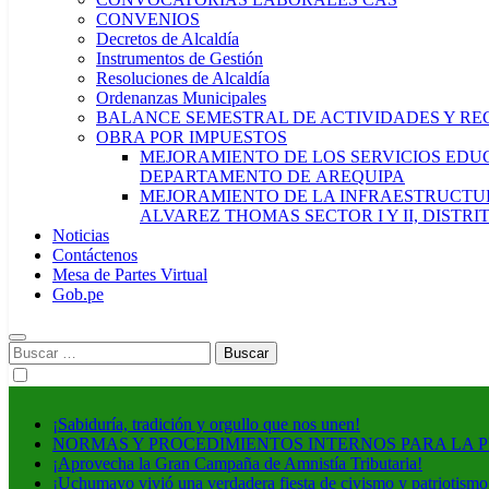
CONVENIOS
Decretos de Alcaldía
Instrumentos de Gestión
Resoluciones de Alcaldía
Ordenanzas Municipales
BALANCE SEMESTRAL DE ACTIVIDADES Y RE
OBRA POR IMPUESTOS
MEJORAMIENTO DE LOS SERVICIOS EDUCA
DEPARTAMENTO DE AREQUIPA
MEJORAMIENTO DE LA INFRAESTRUCTUR
ALVAREZ THOMAS SECTOR I Y II, DISTR
Noticias
Contáctenos
Mesa de Partes Virtual
Gob.pe
Buscar:
¡Sabiduría, tradición y orgullo que nos unen!
NORMAS Y PROCEDIMIENTOS INTERNOS PARA LA 
¡Aprovecha la Gran Campaña de Amnistía Tributaria!
¡Uchumayo vivió una verdadera fiesta de civismo y patriotismo