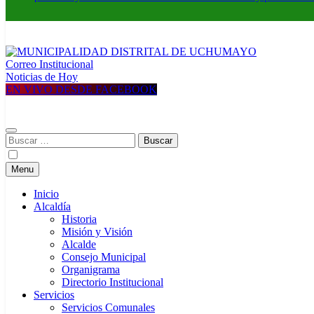
Correo Institucional
MUNICIPALIDAD DISTRITAL DE UCHUMAYO
Construyendo una nueva Historia
Noticias de Hoy
EN VIVO DESDE FACEBOOK
Buscar:
Menu
Inicio
Alcaldía
Historia
Misión y Visión
Alcalde
Consejo Municipal
Organigrama
Directorio Institucional
Servicios
Servicios Comunales