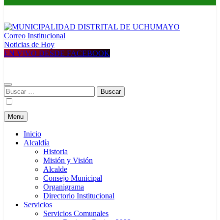
Correo Institucional
MUNICIPALIDAD DISTRITAL DE UCHUMAYO
Construyendo una nueva Historia
Noticias de Hoy
EN VIVO DESDE FACEBOOK
Buscar:
Menu
Inicio
Alcaldía
Historia
Misión y Visión
Alcalde
Consejo Municipal
Organigrama
Directorio Institucional
Servicios
Servicios Comunales