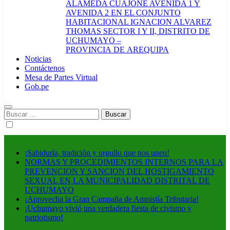
ALAMEDA CUAJONE AVENIDA 1 Y
AVENIDA 2 EN EL CONJUNTO
HABITACIONAL IGNACION ALVAREZ
THOMAS SECTOR I Y II, DISTRITO DE
UCHUMAYO –
PROVINCIA DE AREQUIPA
Noticias
Contáctenos
Mesa de Partes Virtual
Gob.pe
Buscar:
¡Sabiduría, tradición y orgullo que nos unen!
NORMAS Y PROCEDIMIENTOS INTERNOS PARA LA
PREVENCION Y SANCION DEL HOSTIGAMIENTO
SEXUAL EN LA MUNICIPALIDAD DISTRITAL DE
UCHUMAYO
¡Aprovecha la Gran Campaña de Amnistía Tributaria!
¡Uchumayo vivió una verdadera fiesta de civismo y
patriotismo!