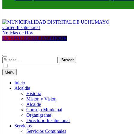
Correo Institucional
MUNICIPALIDAD DISTRITAL DE UCHUMAYO
Construyendo una nueva Historia
Noticias de Hoy
EN VIVO DESDE FACEBOOK
Buscar:
Menu
Inicio
Alcaldía
Historia
Misión y Visión
Alcalde
Consejo Municipal
Organigrama
Directorio Institucional
Servicios
Servicios Comunales