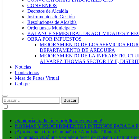
CONVENIOS
Decretos de Alcaldía
Instrumentos de Gestión
Resoluciones de Alcaldía
Ordenanzas Municipales
BALANCE SEMESTRAL DE ACTIVIDADES Y RE
OBRA POR IMPUESTOS
MEJORAMIENTO DE LOS SERVICIOS EDUCA
DEPARTAMENTO DE AREQUIPA
MEJORAMIENTO DE LA INFRAESTRUCTUR
ALVAREZ THOMAS SECTOR I Y II, DISTR
Noticias
Contáctenos
Mesa de Partes Virtual
Gob.pe
Buscar:
¡Sabiduría, tradición y orgullo que nos unen!
NORMAS Y PROCEDIMIENTOS INTERNOS PARA LA 
¡Aprovecha la Gran Campaña de Amnistía Tributaria!
¡Uchumayo vivió una verdadera fiesta de civismo y patriotismo